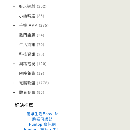
VPN 翻牆
(10)
+
好玩遊戲
(252)
免費資源
Android 遊戲
(20)
(111)
小編精選
(35)
字體下載
iOS 遊戲
(14)
(111)
+
手機 APP
(275)
網站推薦
網頁遊戲
Android 軟體
(42)
(6)
(114)
熱門話題
(24)
電腦遊戲
iOS 軟體
(18)
(88)
生活資訊
(70)
Root 相關
(7)
科技資訊
(26)
越獄JB
(5)
+
網路電視
(120)
電視影集
(3)
限時免費
(19)
電視節目
(98)
+
電腦軟體
(1778)
作業系統
(15)
+
體育賽事
(96)
修圖軟體
世足專區
(68)
(41)
好站推薦
優化軟體
(38)
簡單生活Easylife
光碟工具
(33)
跳板俱樂部
Funtop 資訊網
免安裝
(641)
Funtory 設計‧生活