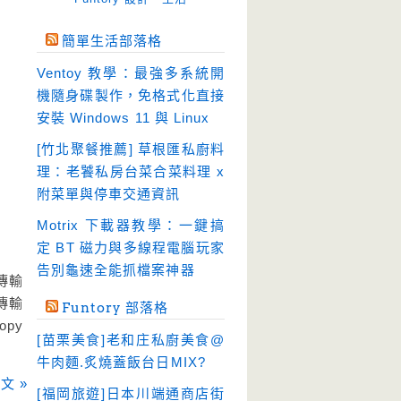
免空工具
(10)
簡單生活部落格
即時通訊
(23)
Ventoy 教學：最強多系統開
壓縮軟體
(9)
機隨身碟製作，免格式化直接
安全防護
(55)
安裝 Windows 11 與 Linux
影音播放
(51)
[竹北聚餐推薦] 草根匯私廚料
理：老饕私房台菜合菜料理 x
影音轉檔
(81)
附菜單與停車交通資訊
教育學習
(23)
Motrix 下載器教學：一鍵搞
文書工具
(91)
定 BT 磁力與多線程電腦玩家
模擬軟體
(18)
告別龜速全能抓檔案神器
傳輸
檔案管理
(30)
傳輸
Funtory 部落格
畫面擷取
(36)
py
[苗栗美食]老和庄私廚美食@
看圖程式
(17)
牛肉麵.炙燒蓋飯台日MIX?
破解軟體
(18)
文 »
[福岡旅遊]日本川端通商店街