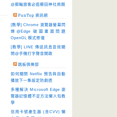
硬碟工具
(64)
@郵輪旅客必逛櫛田神社商圈
程式開發
(20)
FunTop 資訊網
系統工具
(242)
[教學] Chrome 瀏覽器螢幕閃
網路軟體
(188)
爍@Edge 破圖畫面問題
翻譯軟體
(3)
OpenGL 模式修復
輸入法
(4)
[教學] LINE 傳送訊息音效關
閉@手機打字聲音開啟
跳板俱樂部
如何關閉 Netflix 預告與自動
播放下一集設定防劇透
多種解決 Microsoft Edge 瀏
覽器記憶體不足方法懶人包教
學
信用卡號產生器 (含CVV) 懶