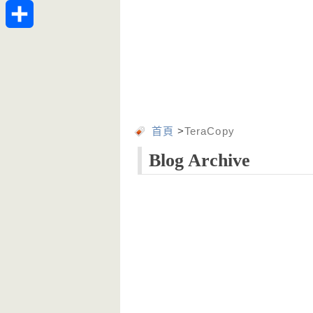
Telegram
分
享
首頁
>
TeraCopy
Blog Archive