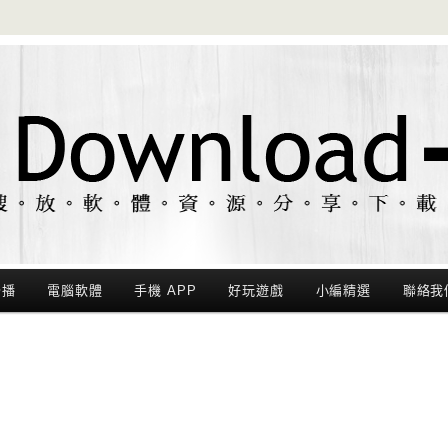
聯播
電腦軟體
手機 APP
好玩遊戲
小編精選
聯絡我