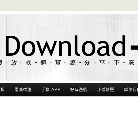
聯播
電腦軟體
手機 APP
好玩遊戲
小編精選
聯絡我