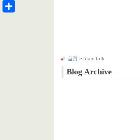
Telegram
分
享
首頁
>
TeamTalk
Blog Archive