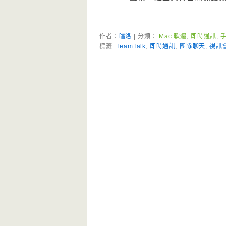
作者：
噹洛
| 分類：
Mac 軟體
,
即時通訊
,
手
標籤:
TeamTalk
,
即時通訊
,
團隊聊天
,
視訊
Page Menu