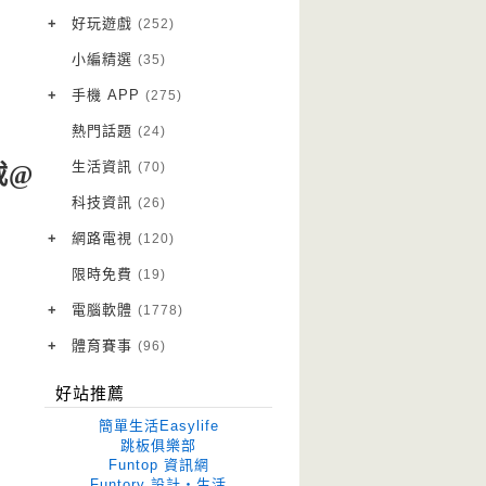
VPN 翻牆
(10)
+
好玩遊戲
(252)
免費資源
Android 遊戲
(20)
(111)
小編精選
(35)
字體下載
iOS 遊戲
(14)
(111)
+
手機 APP
(275)
網站推薦
網頁遊戲
Android 軟體
(42)
(6)
(114)
熱門話題
(24)
電腦遊戲
iOS 軟體
(18)
(88)
生活資訊
(70)
載@
Root 相關
(7)
科技資訊
(26)
越獄JB
(5)
+
網路電視
(120)
電視影集
(3)
限時免費
(19)
電視節目
(98)
+
電腦軟體
(1778)
作業系統
(15)
+
體育賽事
(96)
修圖軟體
世足專區
(68)
(41)
好站推薦
優化軟體
(38)
簡單生活Easylife
光碟工具
(33)
跳板俱樂部
Funtop 資訊網
免安裝
(641)
Funtory 設計‧生活