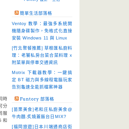
免空工具
(10)
簡單生活部落格
即時通訊
(23)
Ventoy 教學：最強多系統開
壓縮軟體
(9)
機隨身碟製作，免格式化直接
安全防護
(55)
安裝 Windows 11 與 Linux
影音播放
(51)
[竹北聚餐推薦] 草根匯私廚料
理：老饕私房台菜合菜料理 x
影音轉檔
(81)
附菜單與停車交通資訊
教育學習
(23)
Motrix 下載器教學：一鍵搞
文書工具
(91)
定 BT 磁力與多線程電腦玩家
模擬軟體
(18)
告別龜速全能抓檔案神器
檔案管理
(30)
同時
Funtory 部落格
畫面擷取
(36)
也可分
[苗栗美食]老和庄私廚美食@
看圖程式
(17)
伺服
牛肉麵.炙燒蓋飯台日MIX?
 和
破解軟體
(18)
[福岡旅遊]日本川端通商店街