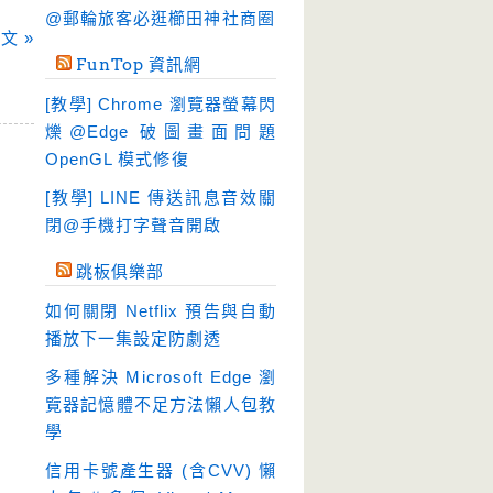
硬碟工具
(64)
@郵輪旅客必逛櫛田神社商圈
文 »
程式開發
(20)
FunTop 資訊網
系統工具
(242)
[教學] Chrome 瀏覽器螢幕閃
網路軟體
(188)
爍@Edge 破圖畫面問題
翻譯軟體
(3)
OpenGL 模式修復
輸入法
(4)
[教學] LINE 傳送訊息音效關
閉@手機打字聲音開啟
跳板俱樂部
如何關閉 Netflix 預告與自動
播放下一集設定防劇透
多種解決 Microsoft Edge 瀏
覽器記憶體不足方法懶人包教
學
信用卡號產生器 (含CVV) 懶