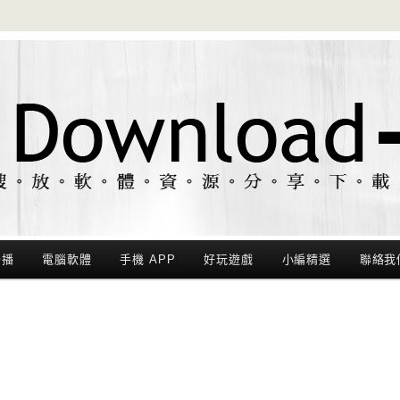
聯播
電腦軟體
手機 APP
好玩遊戲
小編精選
聯絡我