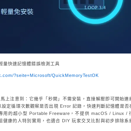
tOK 輕量快速記憶體錯誤檢測工具
ok.com/?seite=Microsoft/QuickMemoryTestOK
estOK 馬上注意到：它幾乎「秒開」不需安裝，直接解壓即可開始連
以設定循環次數觀察是否出現 Error 記錄，快速判斷記憶體是否
超小型 Portable Freeware，不提供 macOS / Linux /
健康的人特別實用，也適合 DIY 玩家交叉比對與初步排除系