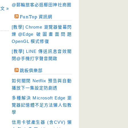
硬碟工具
(64)
@郵輪旅客必逛櫛田神社商圈
文 »
程式開發
(20)
FunTop 資訊網
系統工具
(242)
[教學] Chrome 瀏覽器螢幕閃
網路軟體
(188)
爍@Edge 破圖畫面問題
翻譯軟體
(3)
OpenGL 模式修復
輸入法
(4)
[教學] LINE 傳送訊息音效關
閉@手機打字聲音開啟
跳板俱樂部
如何關閉 Netflix 預告與自動
播放下一集設定防劇透
多種解決 Microsoft Edge 瀏
覽器記憶體不足方法懶人包教
學
信用卡號產生器 (含CVV) 懶