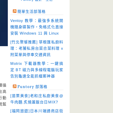
免空工具
(10)
簡單生活部落格
即時通訊
(23)
Ventoy 教學：最強多系統開
壓縮軟體
(9)
機隨身碟製作，免格式化直接
安全防護
(55)
安裝 Windows 11 與 Linux
影音播放
(51)
[竹北聚餐推薦] 草根匯私廚料
理：老饕私房台菜合菜料理 x
影音轉檔
(81)
附菜單與停車交通資訊
教育學習
(23)
Motrix 下載器教學：一鍵搞
文書工具
(91)
定 BT 磁力與多線程電腦玩家
模擬軟體
(18)
告別龜速全能抓檔案神器
檔案管理
(30)
續循
Funtory 部落格
畫面擷取
(36)
在高
[苗栗美食]老和庄私廚美食@
 行動
看圖程式
(17)
牛肉麵.炙燒蓋飯台日MIX?
統藍
破解軟體
(18)
[福岡旅遊]日本川端通商店街