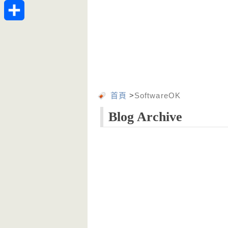
Telegram
分
享
首頁
>
SoftwareOK
Blog Archive