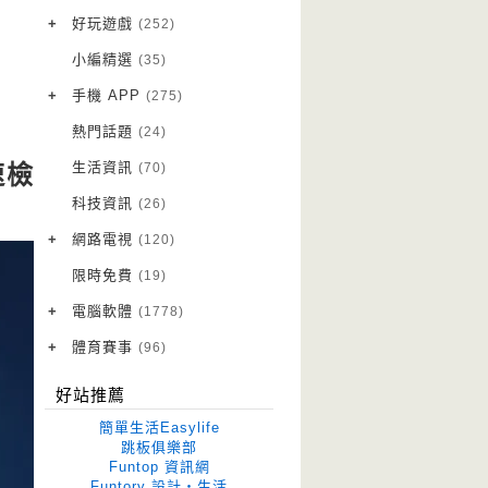
VPN 翻牆
(10)
+
好玩遊戲
(252)
免費資源
Android 遊戲
(20)
(111)
小編精選
(35)
字體下載
iOS 遊戲
(14)
(111)
+
手機 APP
(275)
網站推薦
網頁遊戲
Android 軟體
(42)
(6)
(114)
熱門話題
(24)
電腦遊戲
iOS 軟體
(18)
(88)
生活資訊
(70)
速檢
Root 相關
(7)
科技資訊
(26)
越獄JB
(5)
+
網路電視
(120)
電視影集
(3)
限時免費
(19)
電視節目
(98)
+
電腦軟體
(1778)
作業系統
(15)
+
體育賽事
(96)
修圖軟體
世足專區
(68)
(41)
好站推薦
優化軟體
(38)
簡單生活Easylife
光碟工具
(33)
跳板俱樂部
Funtop 資訊網
免安裝
(641)
Funtory 設計‧生活