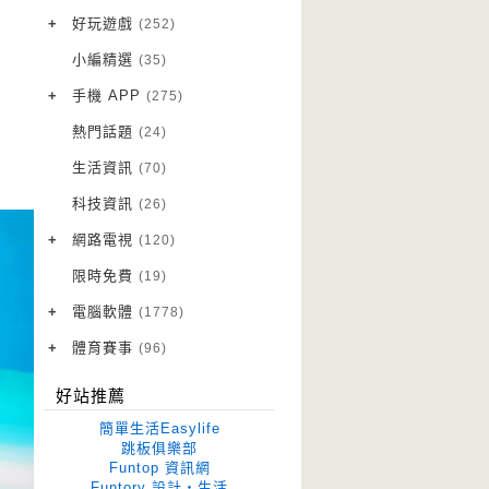
VPN 翻牆
(10)
+
好玩遊戲
(252)
免費資源
Android 遊戲
(20)
(111)
小編精選
(35)
字體下載
iOS 遊戲
(14)
(111)
+
手機 APP
(275)
網站推薦
網頁遊戲
Android 軟體
(42)
(6)
(114)
熱門話題
(24)
電腦遊戲
iOS 軟體
(18)
(88)
生活資訊
(70)
Root 相關
(7)
科技資訊
(26)
越獄JB
(5)
+
網路電視
(120)
電視影集
(3)
限時免費
(19)
電視節目
(98)
+
電腦軟體
(1778)
作業系統
(15)
+
體育賽事
(96)
修圖軟體
世足專區
(68)
(41)
好站推薦
優化軟體
(38)
簡單生活Easylife
光碟工具
(33)
跳板俱樂部
Funtop 資訊網
免安裝
(641)
Funtory 設計‧生活