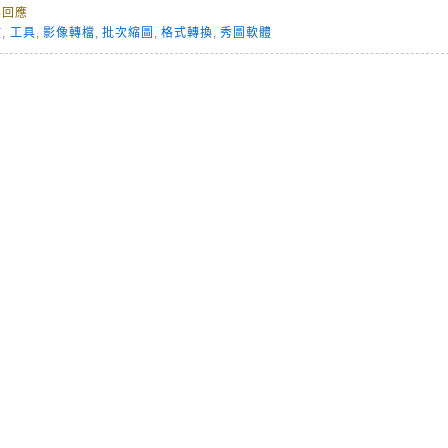
無回應
放
,
工具
,
影像轉檔
,
批次縮圖
,
格式轉換
,
秀圖軟體