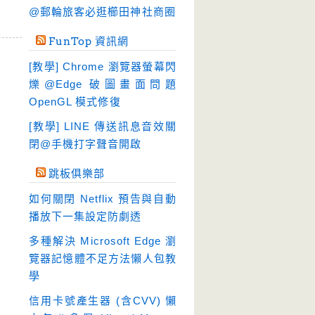
硬碟工具
(64)
@郵輪旅客必逛櫛田神社商圈
程式開發
(20)
FunTop 資訊網
系統工具
(242)
[教學] Chrome 瀏覽器螢幕閃
網路軟體
(188)
爍@Edge 破圖畫面問題
翻譯軟體
(3)
OpenGL 模式修復
輸入法
(4)
[教學] LINE 傳送訊息音效關
閉@手機打字聲音開啟
跳板俱樂部
如何關閉 Netflix 預告與自動
播放下一集設定防劇透
多種解決 Microsoft Edge 瀏
覽器記憶體不足方法懶人包教
學
信用卡號產生器 (含CVV) 懶