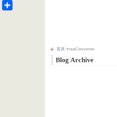
Telegram
分
享
首頁
>
reaConverter
Blog Archive