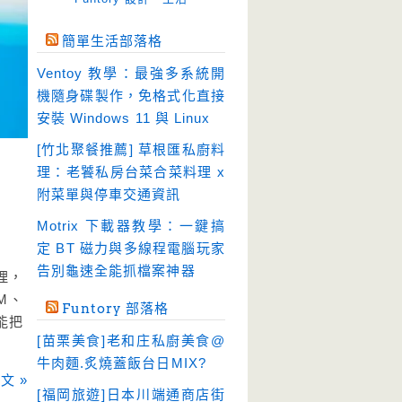
免空工具
(10)
簡單生活部落格
即時通訊
(23)
Ventoy 教學：最強多系統開
壓縮軟體
(9)
機隨身碟製作，免格式化直接
安全防護
(55)
安裝 Windows 11 與 Linux
影音播放
(51)
[竹北聚餐推薦] 草根匯私廚料
理：老饕私房台菜合菜料理 x
影音轉檔
(81)
附菜單與停車交通資訊
教育學習
(23)
Motrix 下載器教學：一鍵搞
文書工具
(91)
定 BT 磁力與多線程電腦玩家
模擬軟體
(18)
告別龜速全能抓檔案神器
理，
檔案管理
(30)
M、
Funtory 部落格
畫面擷取
(36)
能把
[苗栗美食]老和庄私廚美食@
看圖程式
(17)
牛肉麵.炙燒蓋飯台日MIX?
破解軟體
文 »
(18)
[福岡旅遊]日本川端通商店街