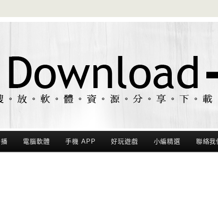
聯播
電腦軟體
手機 APP
好玩遊戲
小編精選
聯絡我