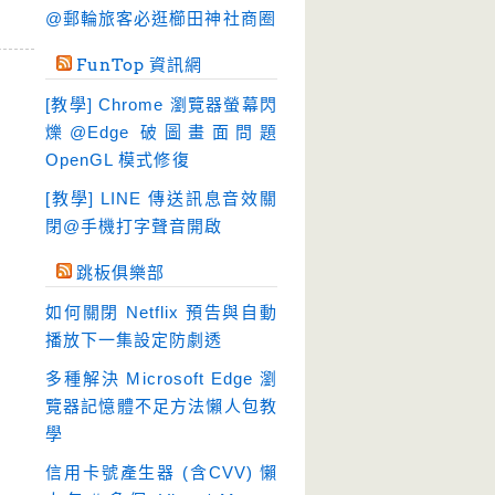
硬碟工具
(64)
@郵輪旅客必逛櫛田神社商圈
程式開發
(20)
FunTop 資訊網
系統工具
(242)
[教學] Chrome 瀏覽器螢幕閃
網路軟體
(188)
爍@Edge 破圖畫面問題
翻譯軟體
(3)
OpenGL 模式修復
輸入法
(4)
[教學] LINE 傳送訊息音效關
閉@手機打字聲音開啟
跳板俱樂部
如何關閉 Netflix 預告與自動
播放下一集設定防劇透
多種解決 Microsoft Edge 瀏
覽器記憶體不足方法懶人包教
學
信用卡號產生器 (含CVV) 懶