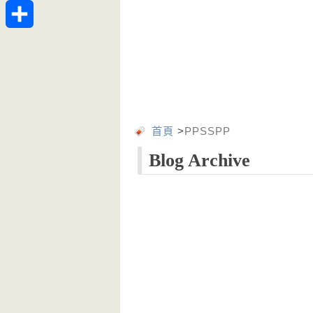
Telegram
分
享
首頁
>
PPSSPP
Blog Archive