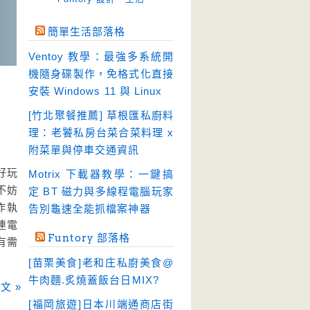
免空工具
(10)
簡單生活部落格
即時通訊
(23)
Ventoy 教學：最強多系統開
壓縮軟體
(9)
機隨身碟製作，免格式化直接
安全防護
(55)
安裝 Windows 11 與 Linux
影音播放
(51)
[竹北聚餐推薦] 草根匯私廚料
理：老饕私房台菜合菜料理 x
影音轉檔
(81)
附菜單與停車交通資訊
教育學習
(23)
好玩
Motrix 下載器教學：一鍵搞
文書工具
(91)
不妨
定 BT 磁力與多線程電腦玩家
模擬軟體
(18)
作執
告別龜速全能抓檔案神器
檔案管理
連電
(30)
Funtory 部落格
有需
畫面擷取
(36)
[苗栗美食]老和庄私廚美食@
看圖程式
(17)
牛肉麵.炙燒蓋飯台日MIX?
文 »
破解軟體
(18)
[福岡旅遊]日本川端通商店街