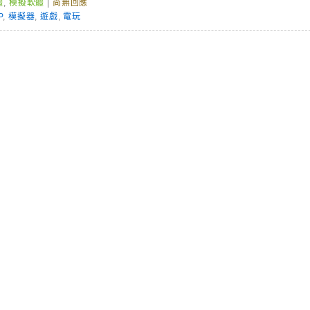
體
,
模擬軟體
|
尚無回應
P
,
模擬器
,
遊戲
,
電玩