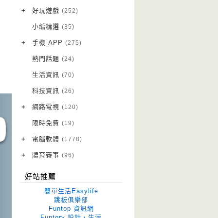
VPN 翻牆
(10)
+
好玩遊戲
(252)
免費資源
Android 遊戲
(20)
(111)
小編精選
(35)
字體下載
iOS 遊戲
(14)
(111)
+
手機 APP
(275)
網站推薦
網頁遊戲
Android 軟體
(42)
(6)
(114)
熱門話題
(24)
電腦遊戲
iOS 軟體
(18)
(88)
生活資訊
(70)
Root 相關
(7)
科技資訊
(26)
越獄JB
(5)
+
網路電視
(120)
電視影集
(3)
限時免費
(19)
電視節目
(98)
+
電腦軟體
(1778)
作業系統
(15)
+
體育賽事
(96)
修圖軟體
世足專區
(68)
(41)
好站推薦
優化軟體
(38)
簡單生活Easylife
光碟工具
(33)
跳板俱樂部
Funtop 資訊網
免安裝
(641)
Funtory 設計‧生活