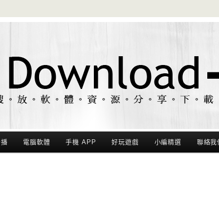
聯播
電腦軟體
手機 APP
好玩遊戲
小編精選
聯絡我