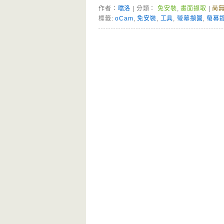
作者：
噹洛
| 分類：
免安裝
,
畫面擷取
|
尚
標籤:
oCam
,
免安裝
,
工具
,
螢幕擷圖
,
螢幕
Page Menu