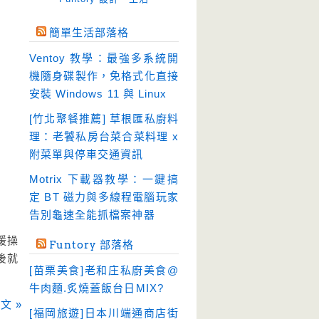
免空工具
(10)
簡單生活部落格
即時通訊
(23)
Ventoy 教學：最強多系統開
壓縮軟體
(9)
機隨身碟製作，免格式化直接
安全防護
(55)
安裝 Windows 11 與 Linux
影音播放
(51)
[竹北聚餐推薦] 草根匯私廚料
理：老饕私房台菜合菜料理 x
影音轉檔
(81)
附菜單與停車交通資訊
教育學習
(23)
Motrix 下載器教學：一鍵搞
文書工具
(91)
定 BT 磁力與多線程電腦玩家
模擬軟體
(18)
告別龜速全能抓檔案神器
檔案管理
(30)
援操
Funtory 部落格
畫面擷取
(36)
後就
[苗栗美食]老和庄私廚美食@
看圖程式
(17)
牛肉麵.炙燒蓋飯台日MIX?
破解軟體
(18)
文 »
[福岡旅遊]日本川端通商店街