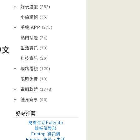
VPN 翻牆
(10)
+
好玩遊戲
(252)
免費資源
Android 遊戲
(20)
(111)
小編精選
(35)
字體下載
iOS 遊戲
(14)
(111)
+
手機 APP
(275)
網站推薦
網頁遊戲
Android 軟體
(42)
(6)
(114)
熱門話題
(24)
電腦遊戲
iOS 軟體
(18)
(88)
生活資訊
(70)
中文
Root 相關
(7)
科技資訊
(26)
越獄JB
(5)
+
網路電視
(120)
電視影集
(3)
限時免費
(19)
電視節目
(98)
+
電腦軟體
(1778)
作業系統
(15)
+
體育賽事
(96)
修圖軟體
世足專區
(68)
(41)
好站推薦
優化軟體
(38)
簡單生活Easylife
光碟工具
(33)
跳板俱樂部
Funtop 資訊網
免安裝
(641)
Funtory 設計‧生活