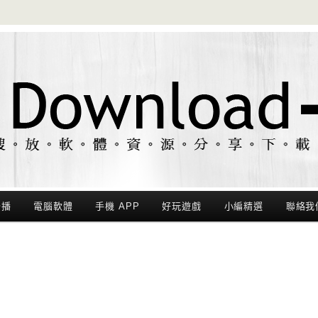
聯播
電腦軟體
手機 APP
好玩遊戲
小編精選
聯絡我