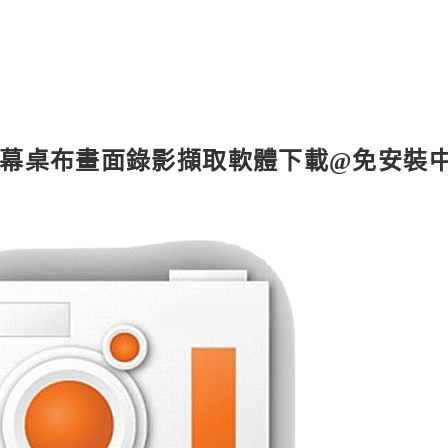
腦螢幕桌布畫面錄影擷取軟體下載@免安裝