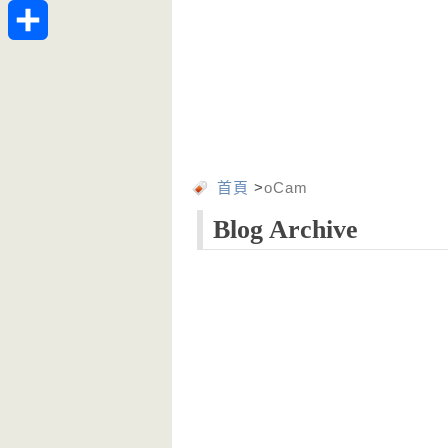
Telegram
分
享
首頁
>
oCam
Blog Archive