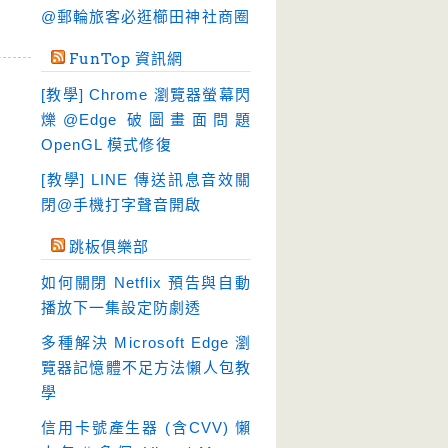
硬碟工具
(64)
@郵輪旅客必逛櫛田神社商圈
程式開發
(20)
FunTop 資訊網
系統工具
(242)
[教學] Chrome 瀏覽器螢幕閃
網路軟體
(188)
爍@Edge 破圖畫面問題
翻譯軟體
(3)
OpenGL 模式修復
輸入法
(4)
[教學] LINE 傳送訊息音效關
閉@手機打字聲音開啟
跳板俱樂部
如何關閉 Netflix 預告與自動
播放下一集設定防劇透
多種解決 Microsoft Edge 瀏
覽器記憶體不足方法懶人包教
學
信用卡號產生器 (含CVV) 懶