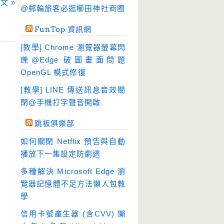
文 »
硬碟工具
(64)
@郵輪旅客必逛櫛田神社商圈
程式開發
(20)
FunTop 資訊網
系統工具
(242)
[教學] Chrome 瀏覽器螢幕閃
網路軟體
(188)
爍@Edge 破圖畫面問題
翻譯軟體
(3)
OpenGL 模式修復
輸入法
(4)
[教學] LINE 傳送訊息音效關
閉@手機打字聲音開啟
跳板俱樂部
如何關閉 Netflix 預告與自動
播放下一集設定防劇透
多種解決 Microsoft Edge 瀏
覽器記憶體不足方法懶人包教
學
信用卡號產生器 (含CVV) 懶