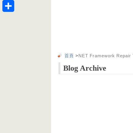
Telegram
分
享
首頁
>
NET Framework Repair 
Blog Archive