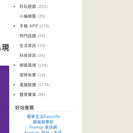
VPN 翻牆
(10)
+
好玩遊戲
(252)
免費資源
Android 遊戲
(20)
(111)
小編精選
(35)
字體下載
iOS 遊戲
(14)
(111)
+
手機 APP
(275)
網站推薦
網頁遊戲
Android 軟體
(42)
(6)
(114)
熱門話題
(24)
電腦遊戲
iOS 軟體
(18)
(88)
生活資訊
(70)
 出現
Root 相關
(7)
科技資訊
(26)
越獄JB
(5)
+
網路電視
(120)
電視影集
(3)
限時免費
(19)
電視節目
(98)
+
電腦軟體
(1778)
作業系統
(15)
+
體育賽事
(96)
修圖軟體
世足專區
(68)
(41)
好站推薦
優化軟體
(38)
簡單生活Easylife
光碟工具
(33)
跳板俱樂部
Funtop 資訊網
免安裝
(641)
Funtory 設計‧生活