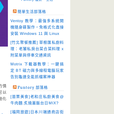
免空工具
(10)
簡單生活部落格
即時通訊
(23)
Ventoy 教學：最強多系統開
壓縮軟體
(9)
機隨身碟製作，免格式化直接
安全防護
(55)
安裝 Windows 11 與 Linux
影音播放
(51)
[竹北聚餐推薦] 草根匯私廚料
理：老饕私房台菜合菜料理 x
影音轉檔
(81)
附菜單與停車交通資訊
教育學習
(23)
Motrix 下載器教學：一鍵搞
文書工具
(91)
定 BT 磁力與多線程電腦玩家
模擬軟體
(18)
告別龜速全能抓檔案神器
檔案管理
(30)
的情
Funtory 部落格
畫面擷取
(36)
，可以
[苗栗美食]老和庄私廚美食@
動化
看圖程式
(17)
牛肉麵.炙燒蓋飯台日MIX?
破解軟體
(18)
[福岡旅遊]日本川端通商店街