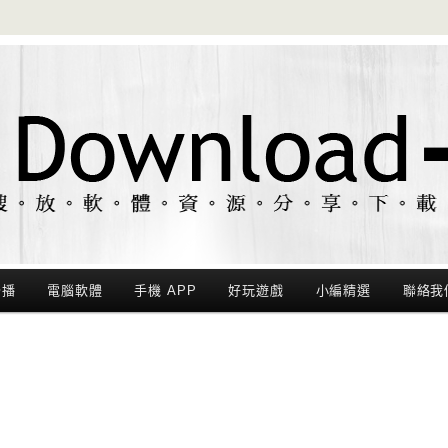
聯播
電腦軟體
手機 APP
好玩遊戲
小編精選
聯絡我