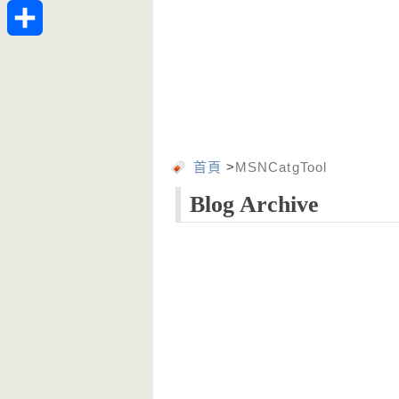
Telegram
分
享
首頁
>
MSNCatgTool
Blog Archive