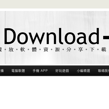
聯播
電腦軟體
手機 APP
好玩遊戲
小編精選
聯絡我