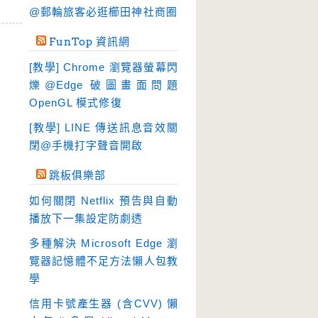
硬碟工具
(64)
@郵輪旅客必逛櫛田神社商圈
程式開發
(20)
FunTop 資訊網
系統工具
(242)
[教學] Chrome 瀏覽器螢幕閃
網路軟體
(188)
爍@Edge 破圖畫面問題
翻譯軟體
(3)
OpenGL 模式修復
輸入法
(4)
[教學] LINE 傳送訊息音效關
閉@手機打字聲音開啟
跳板俱樂部
如何關閉 Netflix 預告與自動
播放下一集設定防劇透
多種解決 Microsoft Edge 瀏
覽器記憶體不足方法懶人包教
學
信用卡號產生器 (含CVV) 懶