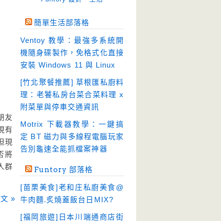
免空工具
(10)
簡單生活部落格
即時通訊
(23)
Ventoy 教學：最強多系統開
壓縮軟體
(9)
機隨身碟製作，免格式化直接
安全防護
(55)
安裝 Windows 11 與 Linux
影音播放
(51)
[竹北聚餐推薦] 草根匯私廚料
理：老饕私房台菜合菜料理 x
影音轉檔
(81)
附菜單與停車交通資訊
教育學習
(23)
少朋友
Motrix 下載器教學：一鍵搞
文書工具
(91)
發現有
定 BT 磁力與多線程電腦玩家
但現
模擬軟體
(18)
告別龜速全能抓檔案神器
否將
檔案管理
(30)
絡人群
Funtory 部落格
畫面擷取
(36)
[苗栗美食]老和庄私廚美食@
看圖程式
(17)
文 »
牛肉麵.炙燒蓋飯台日MIX?
破解軟體
(18)
[福岡旅遊]日本川端通商店街