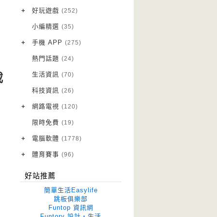
VPN 翻牆
(10)
+
好玩遊戲
(252)
免費資源
Android 遊戲
(20)
(111)
小編精選
(35)
字體下載
iOS 遊戲
(14)
(111)
+
手機 APP
(275)
網站推薦
網頁遊戲
Android 軟體
(42)
(6)
(114)
熱門話題
(24)
電腦遊戲
iOS 軟體
(18)
(88)
生活資訊
(70)
載
Root 相關
(7)
科技資訊
(26)
越獄JB
(5)
+
網路電視
(120)
電視影集
(3)
限時免費
(19)
電視節目
(98)
+
電腦軟體
(1778)
作業系統
(15)
+
體育賽事
(96)
修圖軟體
世足專區
(68)
(41)
好站推薦
優化軟體
(38)
簡單生活Easylife
光碟工具
(33)
跳板俱樂部
Funtop 資訊網
免安裝
(641)
Funtory 設計‧生活