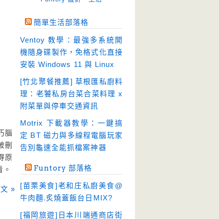
免空工具
(10)
簡單生活部落格
即時通訊
(23)
Ventoy 教學：最強多系統開
壓縮軟體
(9)
機隨身碟製作，免格式化直接
安全防護
(55)
安裝 Windows 11 與 Linux
影音播放
(51)
[竹北聚餐推薦] 草根匯私廚料
理：老饕私房台菜合菜料理 x
影音轉檔
(81)
附菜單與停車交通資訊
教育學習
(23)
Motrix 下載器教學：一鍵搞
文書工具
(91)
巧腦
定 BT 磁力與多線程電腦玩家
模擬軟體
(18)
被刪
告別龜速全能抓檔案神器
得原
檔案管理
(30)
Funtory 部落格
看。
畫面擷取
(36)
[苗栗美食]老和庄私廚美食@
文 »
看圖程式
(17)
牛肉麵.炙燒蓋飯台日MIX?
破解軟體
(18)
[福岡旅遊]日本川端通商店街