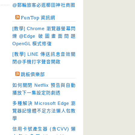
硬碟工具
(64)
@郵輪旅客必逛櫛田神社商圈
程式開發
(20)
FunTop 資訊網
系統工具
(242)
[教學] Chrome 瀏覽器螢幕閃
網路軟體
(188)
爍@Edge 破圖畫面問題
翻譯軟體
(3)
OpenGL 模式修復
輸入法
(4)
[教學] LINE 傳送訊息音效關
閉@手機打字聲音開啟
跳板俱樂部
如何關閉 Netflix 預告與自動
播放下一集設定防劇透
多種解決 Microsoft Edge 瀏
覽器記憶體不足方法懶人包教
學
信用卡號產生器 (含CVV) 懶