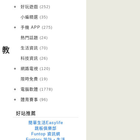
VPN 翻牆
(10)
+
好玩遊戲
(252)
免費資源
Android 遊戲
(20)
(111)
小編精選
(35)
字體下載
iOS 遊戲
(14)
(111)
+
手機 APP
(275)
網站推薦
網頁遊戲
Android 軟體
(42)
(6)
(114)
熱門話題
(24)
電腦遊戲
iOS 軟體
(18)
(88)
生活資訊
(70)
片教
Root 相關
(7)
科技資訊
(26)
越獄JB
(5)
+
網路電視
(120)
電視影集
(3)
限時免費
(19)
電視節目
(98)
+
電腦軟體
(1778)
作業系統
(15)
+
體育賽事
(96)
修圖軟體
世足專區
(68)
(41)
好站推薦
優化軟體
(38)
簡單生活Easylife
光碟工具
(33)
跳板俱樂部
Funtop 資訊網
免安裝
(641)
Funtory 設計‧生活