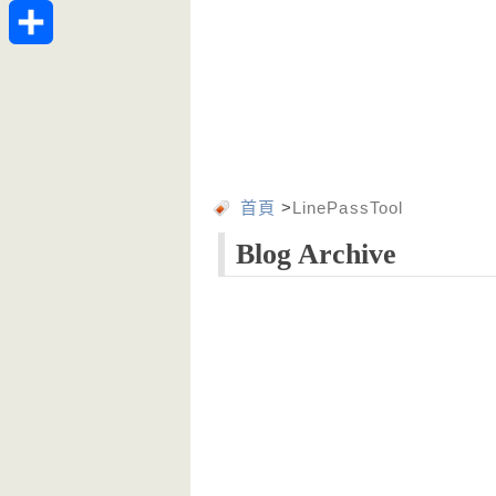
Telegram
分
享
首頁
>
LinePassTool
Blog Archive