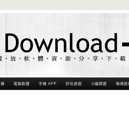
聯播
電腦軟體
手機 APP
好玩遊戲
小編精選
聯絡我