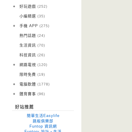
VPN 翻牆
(10)
+
好玩遊戲
(252)
免費資源
Android 遊戲
(20)
(111)
小編精選
(35)
字體下載
iOS 遊戲
(14)
(111)
+
手機 APP
(275)
網站推薦
網頁遊戲
Android 軟體
(42)
(6)
(114)
熱門話題
(24)
電腦遊戲
iOS 軟體
(18)
(88)
生活資訊
(70)
Root 相關
(7)
科技資訊
(26)
越獄JB
(5)
+
網路電視
(120)
電視影集
(3)
限時免費
(19)
電視節目
(98)
+
電腦軟體
(1778)
作業系統
(15)
+
體育賽事
(96)
修圖軟體
世足專區
(68)
(41)
好站推薦
優化軟體
(38)
簡單生活Easylife
光碟工具
(33)
跳板俱樂部
Funtop 資訊網
免安裝
(641)
Funtory 設計‧生活