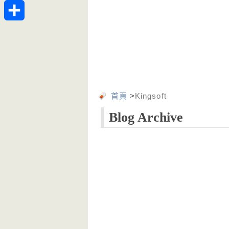
Telegram
分
享
首頁
>
Kingsoft
Blog Archive