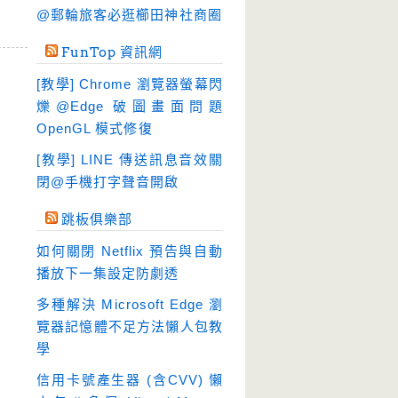
硬碟工具
(64)
@郵輪旅客必逛櫛田神社商圈
程式開發
(20)
FunTop 資訊網
系統工具
(242)
[教學] Chrome 瀏覽器螢幕閃
網路軟體
(188)
爍@Edge 破圖畫面問題
翻譯軟體
(3)
OpenGL 模式修復
輸入法
(4)
[教學] LINE 傳送訊息音效關
閉@手機打字聲音開啟
跳板俱樂部
如何關閉 Netflix 預告與自動
播放下一集設定防劇透
多種解決 Microsoft Edge 瀏
覽器記憶體不足方法懶人包教
學
信用卡號產生器 (含CVV) 懶