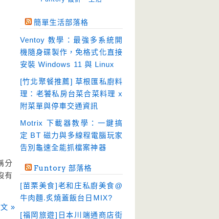
免空工具
(10)
簡單生活部落格
即時通訊
(23)
Ventoy 教學：最強多系統開
壓縮軟體
(9)
機隨身碟製作，免格式化直接
安全防護
(55)
安裝 Windows 11 與 Linux
影音播放
(51)
[竹北聚餐推薦] 草根匯私廚料
理：老饕私房台菜合菜料理 x
影音轉檔
(81)
附菜單與停車交通資訊
教育學習
(23)
Motrix 下載器教學：一鍵搞
文書工具
(91)
定 BT 磁力與多線程電腦玩家
模擬軟體
(18)
告別龜速全能抓檔案神器
檔案管理
(30)
名稱分
Funtory 部落格
畫面擷取
(36)
也沒有
[苗栗美食]老和庄私廚美食@
看圖程式
(17)
牛肉麵.炙燒蓋飯台日MIX?
破解軟體
文 »
(18)
[福岡旅遊]日本川端通商店街