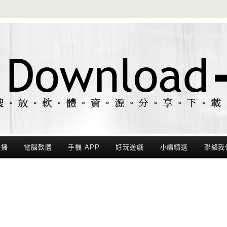
聯播
電腦軟體
手機 APP
好玩遊戲
小編精選
聯絡我