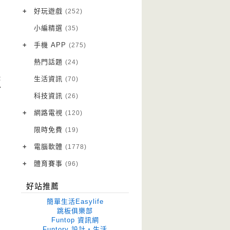
VPN 翻牆
(10)
+
好玩遊戲
(252)
免費資源
Android 遊戲
(20)
(111)
小編精選
(35)
字體下載
iOS 遊戲
(14)
(111)
+
手機 APP
(275)
網站推薦
網頁遊戲
Android 軟體
(42)
(6)
(114)
熱門話題
(24)
電腦遊戲
iOS 軟體
(18)
(88)
生活資訊
(70)
版
Root 相關
(7)
科技資訊
(26)
越獄JB
(5)
+
網路電視
(120)
電視影集
(3)
限時免費
(19)
電視節目
(98)
+
電腦軟體
(1778)
作業系統
(15)
+
體育賽事
(96)
修圖軟體
世足專區
(68)
(41)
好站推薦
優化軟體
(38)
簡單生活Easylife
光碟工具
(33)
跳板俱樂部
Funtop 資訊網
免安裝
(641)
Funtory 設計‧生活