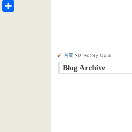
Telegram
分
享
首頁
>
Directory Opus
Blog Archive