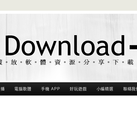
聯播
電腦軟體
手機 APP
好玩遊戲
小編精選
聯絡我