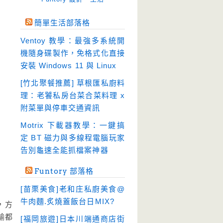
免空工具
(10)
簡單生活部落格
即時通訊
(23)
Ventoy 教學：最強多系統開
壓縮軟體
(9)
機隨身碟製作，免格式化直接
安全防護
(55)
安裝 Windows 11 與 Linux
影音播放
(51)
[竹北聚餐推薦] 草根匯私廚料
理：老饕私房台菜合菜料理 x
影音轉檔
(81)
附菜單與停車交通資訊
教育學習
(23)
Motrix 下載器教學：一鍵搞
文書工具
(91)
定 BT 磁力與多線程電腦玩家
模擬軟體
(18)
告別龜速全能抓檔案神器
檔案管理
(30)
Funtory 部落格
畫面擷取
(36)
[苗栗美食]老和庄私廚美食@
看圖程式
(17)
牛肉麵.炙燒蓋飯台日MIX?
，方
破解軟體
(18)
輸都
[福岡旅遊]日本川端通商店街