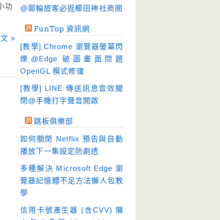
硬碟工具
(64)
小功
@郵輪旅客必逛櫛田神社商圈
程式開發
(20)
FunTop 資訊網
系統工具
(242)
文 »
[教學] Chrome 瀏覽器螢幕閃
網路軟體
(188)
爍@Edge 破圖畫面問題
翻譯軟體
(3)
OpenGL 模式修復
輸入法
(4)
[教學] LINE 傳送訊息音效關
閉@手機打字聲音開啟
跳板俱樂部
如何關閉 Netflix 預告與自動
播放下一集設定防劇透
多種解決 Microsoft Edge 瀏
覽器記憶體不足方法懶人包教
學
信用卡號產生器 (含CVV) 懶