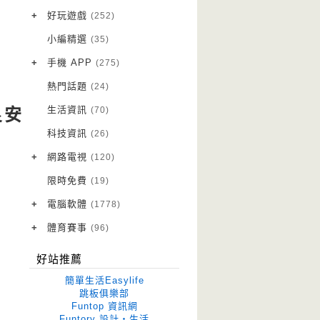
VPN 翻牆
(10)
+
好玩遊戲
(252)
免費資源
Android 遊戲
(20)
(111)
小編精選
(35)
字體下載
iOS 遊戲
(14)
(111)
+
手機 APP
(275)
網站推薦
網頁遊戲
Android 軟體
(42)
(6)
(114)
熱門話題
(24)
電腦遊戲
iOS 軟體
(18)
(88)
生活資訊
(70)
改良安
Root 相關
(7)
科技資訊
(26)
越獄JB
(5)
+
網路電視
(120)
電視影集
(3)
限時免費
(19)
電視節目
(98)
+
電腦軟體
(1778)
作業系統
(15)
+
體育賽事
(96)
修圖軟體
世足專區
(68)
(41)
好站推薦
優化軟體
(38)
簡單生活Easylife
光碟工具
(33)
跳板俱樂部
Funtop 資訊網
免安裝
(641)
Funtory 設計‧生活