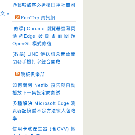
硬碟工具
(64)
@郵輪旅客必逛櫛田神社商圈
程式開發
(20)
文 »
FunTop 資訊網
系統工具
(242)
[教學] Chrome 瀏覽器螢幕閃
網路軟體
(188)
爍@Edge 破圖畫面問題
翻譯軟體
(3)
OpenGL 模式修復
輸入法
(4)
[教學] LINE 傳送訊息音效關
閉@手機打字聲音開啟
跳板俱樂部
如何關閉 Netflix 預告與自動
播放下一集設定防劇透
多種解決 Microsoft Edge 瀏
覽器記憶體不足方法懶人包教
學
信用卡號產生器 (含CVV) 懶