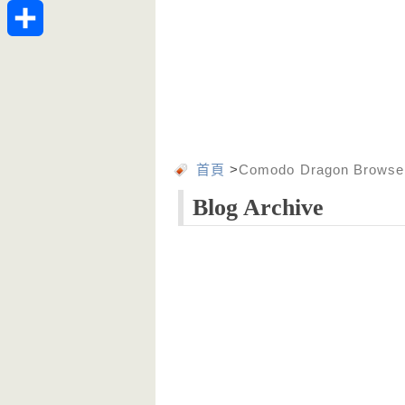
Telegram
分
享
首頁
>
Comodo Dragon Browse
Blog Archive