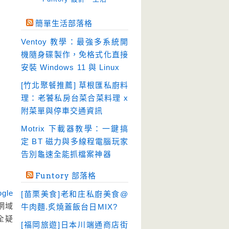
免空工具
(10)
簡單生活部落格
即時通訊
(23)
Ventoy 教學：最強多系統開
壓縮軟體
(9)
機隨身碟製作，免格式化直接
安全防護
(55)
安裝 Windows 11 與 Linux
影音播放
(51)
[竹北聚餐推薦] 草根匯私廚料
理：老饕私房台菜合菜料理 x
影音轉檔
(81)
附菜單與停車交通資訊
教育學習
(23)
Motrix 下載器教學：一鍵搞
文書工具
(91)
定 BT 磁力與多線程電腦玩家
模擬軟體
(18)
告別龜速全能抓檔案神器
檔案管理
(30)
Funtory 部落格
畫面擷取
(36)
gle
[苗栗美食]老和庄私廚美食@
看圖程式
(17)
網域
牛肉麵.炙燒蓋飯台日MIX?
破解軟體
(18)
全疑
[福岡旅遊]日本川端通商店街