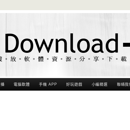
聯播
電腦軟體
手機 APP
好玩遊戲
小編精選
聯絡我