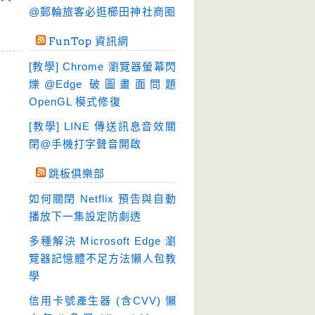
硬碟工具
(64)
@郵輪旅客必逛櫛田神社商圈
程式開發
(20)
FunTop 資訊網
系統工具
(242)
[教學] Chrome 瀏覽器螢幕閃
網路軟體
(188)
爍@Edge 破圖畫面問題
翻譯軟體
(3)
OpenGL 模式修復
輸入法
(4)
[教學] LINE 傳送訊息音效關
閉@手機打字聲音開啟
跳板俱樂部
如何關閉 Netflix 預告與自動
播放下一集設定防劇透
多種解決 Microsoft Edge 瀏
覽器記憶體不足方法懶人包教
學
信用卡號產生器 (含CVV) 懶