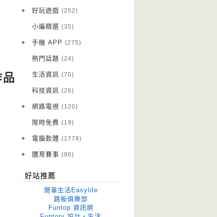
VPN 翻牆
(10)
+
好玩遊戲
(252)
免費資源
Android 遊戲
(20)
(111)
小編精選
(35)
字體下載
iOS 遊戲
(14)
(111)
+
手機 APP
(275)
網站推薦
網頁遊戲
Android 軟體
(42)
(6)
(114)
熱門話題
(24)
電腦遊戲
iOS 軟體
(18)
(88)
生活資訊
(70)
作品
Root 相關
(7)
科技資訊
(26)
越獄JB
(5)
+
網路電視
(120)
電視影集
(3)
限時免費
(19)
電視節目
(98)
+
電腦軟體
(1778)
作業系統
(15)
+
體育賽事
(96)
修圖軟體
世足專區
(68)
(41)
好站推薦
優化軟體
(38)
簡單生活Easylife
光碟工具
(33)
跳板俱樂部
Funtop 資訊網
免安裝
(641)
Funtory 設計‧生活