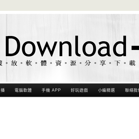
聯播
電腦軟體
手機 APP
好玩遊戲
小編精選
聯絡我