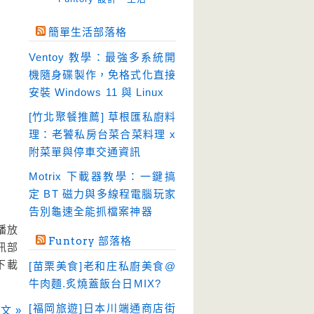
免空工具
(10)
簡單生活部落格
即時通訊
(23)
Ventoy 教學：最強多系統開
壓縮軟體
(9)
機隨身碟製作，免格式化直接
安全防護
(55)
安裝 Windows 11 與 Linux
影音播放
(51)
[竹北聚餐推薦] 草根匯私廚料
理：老饕私房台菜合菜料理 x
影音轉檔
(81)
附菜單與停車交通資訊
教育學習
(23)
Motrix 下載器教學：一鍵搞
文書工具
(91)
定 BT 磁力與多線程電腦玩家
模擬軟體
(18)
告別龜速全能抓檔案神器
檔案管理
(30)
樂播放
Funtory 部落格
訊部
畫面擷取
(36)
下載
[苗栗美食]老和庄私廚美食@
看圖程式
(17)
牛肉麵.炙燒蓋飯台日MIX?
破解軟體
(18)
[福岡旅遊]日本川端通商店街
文 »