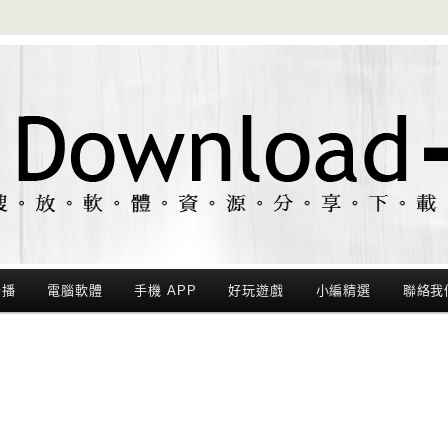
聯播
電腦軟體
手機 APP
好玩遊戲
小編精選
聯絡我