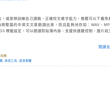
友，或是想訓練自己讀稿、正確咬文嚼字能力，推薦可以下載免
，能夠將整篇的中英文文章朗讀出來，而且能夠另存如：WAV、MP
 ID3 標籤設定，可以朗讀剪貼簿內容、支援快速鍵控制、選片段
閱讀全
無回應
體
,
語音工具
,
語音軟體