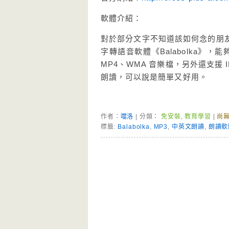
軟體介紹：
對於部分文字不知道該如何念的朋
字轉語音軟體《Balabolka》
MP4、WMA 音樂檔，另外還支援
朗讀，可以說是簡單又好用。
作者：
噹洛
| 分類：
免安裝
,
教育學習
|
尚
標籤:
Balabolka
,
MP3
,
中英文朗讀
,
朗讀軟
Page Menu