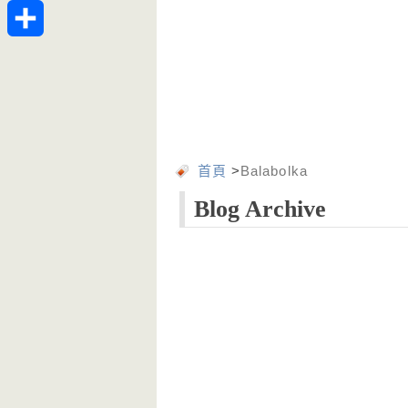
Telegram
分
享
首頁
>
Balabolka
Blog Archive