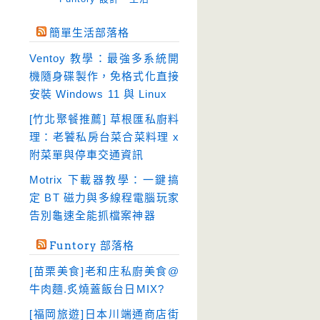
免空工具
(10)
簡單生活部落格
即時通訊
(23)
Ventoy 教學：最強多系統開
壓縮軟體
(9)
機隨身碟製作，免格式化直接
安全防護
(55)
安裝 Windows 11 與 Linux
影音播放
(51)
[竹北聚餐推薦] 草根匯私廚料
理：老饕私房台菜合菜料理 x
影音轉檔
(81)
附菜單與停車交通資訊
教育學習
(23)
Motrix 下載器教學：一鍵搞
文書工具
(91)
定 BT 磁力與多線程電腦玩家
模擬軟體
(18)
告別龜速全能抓檔案神器
檔案管理
(30)
Funtory 部落格
畫面擷取
(36)
[苗栗美食]老和庄私廚美食@
看圖程式
(17)
牛肉麵.炙燒蓋飯台日MIX?
破解軟體
(18)
[福岡旅遊]日本川端通商店街