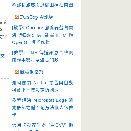
硬碟工具
(64)
@郵輪旅客必逛櫛田神社商圈
程式開發
(20)
FunTop 資訊網
系統工具
(242)
費文
[教學] Chrome 瀏覽器螢幕閃
3、
網路軟體
(188)
爍@Edge 破圖畫面問題
文字
翻譯軟體
(3)
OpenGL 模式修復
輸入法
(4)
[教學] LINE 傳送訊息音效關
文 »
閉@手機打字聲音開啟
跳板俱樂部
如何關閉 Netflix 預告與自動
播放下一集設定防劇透
多種解決 Microsoft Edge 瀏
覽器記憶體不足方法懶人包教
學
信用卡號產生器 (含CVV) 懶