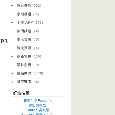
VPN 翻牆
(10)
+
好玩遊戲
(252)
免費資源
Android 遊戲
(20)
(111)
小編精選
(35)
字體下載
iOS 遊戲
(14)
(111)
+
手機 APP
(275)
網站推薦
網頁遊戲
Android 軟體
(42)
(6)
(114)
熱門話題
(24)
電腦遊戲
iOS 軟體
(18)
(88)
生活資訊
(70)
P3
Root 相關
(7)
科技資訊
(26)
越獄JB
(5)
+
網路電視
(120)
電視影集
(3)
限時免費
(19)
電視節目
(98)
+
電腦軟體
(1778)
作業系統
(15)
+
體育賽事
(96)
修圖軟體
世足專區
(68)
(41)
好站推薦
優化軟體
(38)
簡單生活Easylife
光碟工具
(33)
跳板俱樂部
Funtop 資訊網
免安裝
(641)
Funtory 設計‧生活