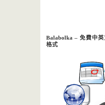
Balabolka – 
格式