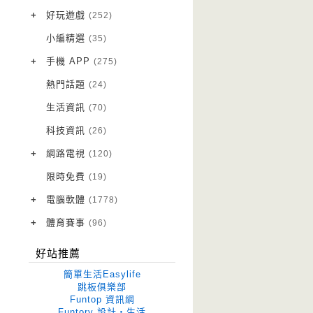
VPN 翻牆
(10)
+
好玩遊戲
(252)
免費資源
Android 遊戲
(20)
(111)
小編精選
(35)
字體下載
iOS 遊戲
(14)
(111)
+
手機 APP
(275)
網站推薦
網頁遊戲
Android 軟體
(42)
(6)
(114)
熱門話題
(24)
電腦遊戲
iOS 軟體
(18)
(88)
生活資訊
(70)
Root 相關
(7)
科技資訊
(26)
越獄JB
(5)
+
網路電視
(120)
電視影集
(3)
限時免費
(19)
電視節目
(98)
+
電腦軟體
(1778)
作業系統
(15)
+
體育賽事
(96)
修圖軟體
世足專區
(68)
(41)
好站推薦
優化軟體
(38)
簡單生活Easylife
光碟工具
(33)
跳板俱樂部
Funtop 資訊網
免安裝
(641)
Funtory 設計‧生活