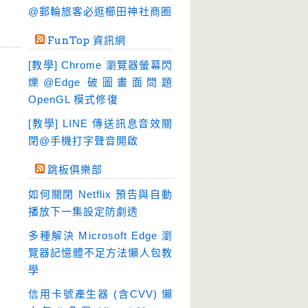
硬碟工具
(64)
@郵輪旅客必逛櫛田神社商圈
程式開發
(20)
FunTop 資訊網
系統工具
(242)
[教學] Chrome 瀏覽器螢幕閃
網路軟體
(188)
爍@Edge 破圖畫面問題
翻譯軟體
(3)
OpenGL 模式修復
輸入法
(4)
[教學] LINE 傳送訊息音效關
閉@手機打字聲音開啟
跳板俱樂部
如何關閉 Netflix 預告與自動
播放下一集設定防劇透
多種解決 Microsoft Edge 瀏
覽器記憶體不足方法懶人包教
學
信用卡號產生器 (含CVV) 懶