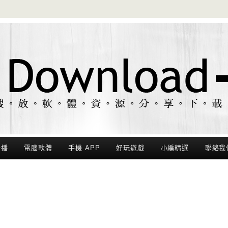
聯播
電腦軟體
手機 APP
好玩遊戲
小編精選
聯絡我