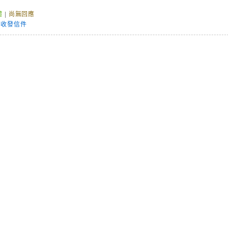
體
|
尚無回應
,
收發信件