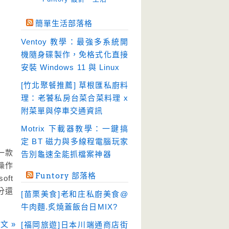
免空工具
(10)
簡單生活部落格
即時通訊
(23)
Ventoy 教學：最強多系統開
壓縮軟體
(9)
機隨身碟製作，免格式化直接
安全防護
(55)
安裝 Windows 11 與 Linux
影音播放
(51)
[竹北聚餐推薦] 草根匯私廚料
理：老饕私房台菜合菜料理 x
影音轉檔
(81)
附菜單與停車交通資訊
教育學習
(23)
Motrix 下載器教學：一鍵搞
文書工具
(91)
定 BT 磁力與多線程電腦玩家
模擬軟體
(18)
一款
告別龜速全能抓檔案神器
操作
檔案管理
(30)
Funtory 部落格
ft
畫面擷取
(36)
部分還
[苗栗美食]老和庄私廚美食@
看圖程式
(17)
牛肉麵.炙燒蓋飯台日MIX?
破解軟體
(18)
文 »
[福岡旅遊]日本川端通商店街