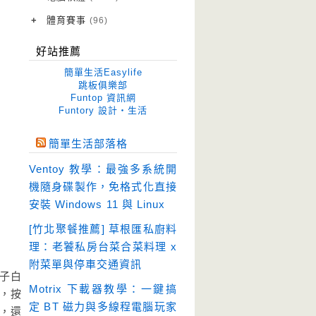
作業系統
(15)
+
體育賽事
(96)
修圖軟體
世足專區
(68)
(41)
好站推薦
優化軟體
(38)
簡單生活Easylife
光碟工具
(33)
跳板俱樂部
Funtop 資訊網
免安裝
(641)
Funtory 設計‧生活
免空工具
(10)
簡單生活部落格
即時通訊
(23)
Ventoy 教學：最強多系統開
壓縮軟體
(9)
機隨身碟製作，免格式化直接
安全防護
(55)
安裝 Windows 11 與 Linux
影音播放
(51)
[竹北聚餐推薦] 草根匯私廚料
理：老饕私房台菜合菜料理 x
影音轉檔
(81)
附菜單與停車交通資訊
教育學習
(23)
子白
Motrix 下載器教學：一鍵搞
文書工具
用，按
(91)
定 BT 磁力與多線程電腦玩家
，還
模擬軟體
(18)