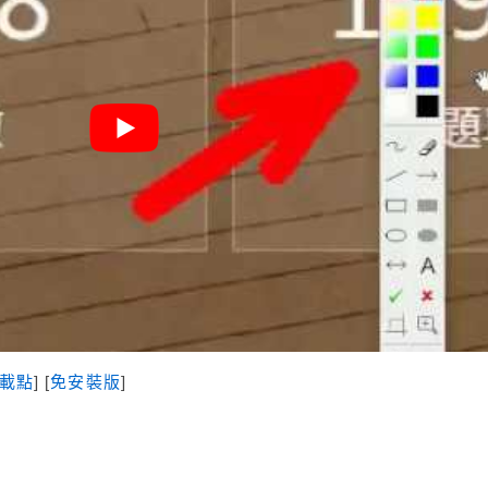
載點
] [
免安裝版
]