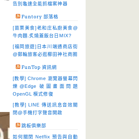
告別龜速全能抓檔案神器
檔案管理
(30)
Funtory 部落格
畫面擷取
(36)
[苗栗美食]老和庄私廚美食@
看圖程式
(17)
牛肉麵.炙燒蓋飯台日MIX?
破解軟體
(18)
[福岡旅遊]日本川端通商店街
硬碟工具
(64)
@郵輪旅客必逛櫛田神社商圈
程式開發
(20)
FunTop 資訊網
系統工具
(242)
[教學] Chrome 瀏覽器螢幕閃
網路軟體
(188)
爍@Edge 破圖畫面問題
翻譯軟體
(3)
OpenGL 模式修復
輸入法
(4)
[教學] LINE 傳送訊息音效關
閉@手機打字聲音開啟
跳板俱樂部
如何關閉 Netflix 預告與自動