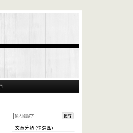
們
文章分類 (快選區)