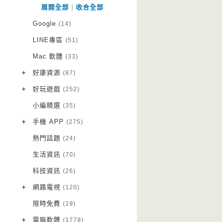
展開全部
|
收合全部
Google
(14)
LINE專區
(51)
Mac 軟體
(33)
+
好康資源
(87)
VPN 翻牆
(10)
+
好玩遊戲
(252)
免費資源
Android 遊戲
(20)
(111)
小編精選
(35)
字體下載
iOS 遊戲
(14)
(111)
+
手機 APP
(275)
網站推薦
網頁遊戲
Android 軟體
(42)
(6)
(114)
熱門話題
(24)
電腦遊戲
iOS 軟體
(18)
(88)
生活資訊
(70)
Root 相關
(7)
科技資訊
(26)
越獄JB
(5)
+
網路電視
(120)
電視影集
(3)
限時免費
(19)
電視節目
(98)
+
電腦軟體
(1778)