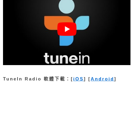
TuneIn Radio 軟體下載：[
iOS
] [
Android
]