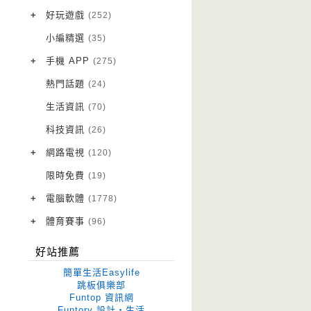
VPN 翻牆
(10)
+
好玩遊戲
(252)
免費資源
Android 遊戲
(20)
(111)
小編精選
(35)
字體下載
iOS 遊戲
(14)
(111)
+
手機 APP
(275)
網站推薦
網頁遊戲
Android 軟體
(42)
(6)
(114)
熱門話題
(24)
電腦遊戲
iOS 軟體
(18)
(88)
生活資訊
(70)
Root 相關
(7)
科技資訊
(26)
越獄JB
(5)
+
網路電視
(120)
電視影集
(3)
限時免費
(19)
電視節目
(98)
+
電腦軟體
(1778)
作業系統
(15)
+
體育賽事
(96)
修圖軟體
世足專區
(68)
(41)
好站推薦
優化軟體
(38)
簡單生活Easylife
光碟工具
(33)
跳板俱樂部
Funtop 資訊網
免安裝
(641)
Funtory 設計‧生活