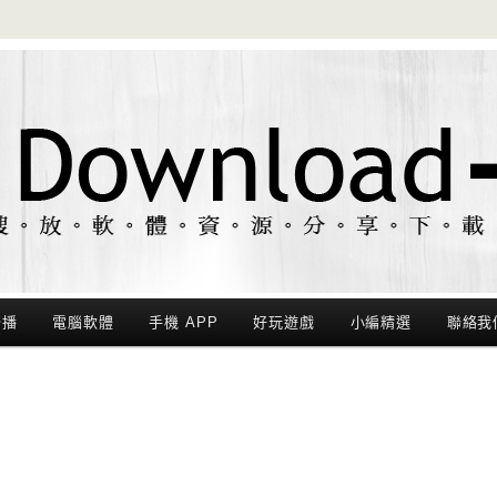
聯播
電腦軟體
手機 APP
好玩遊戲
小編精選
聯絡我