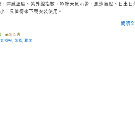
預報、體感溫度、紫外線指數、極端天氣示警、風速氣壓、日出日
用小工具值得來下載安裝使用。
閱讀全
體
|
尚無回應
天氣預報
,
氣象
,
雅虎