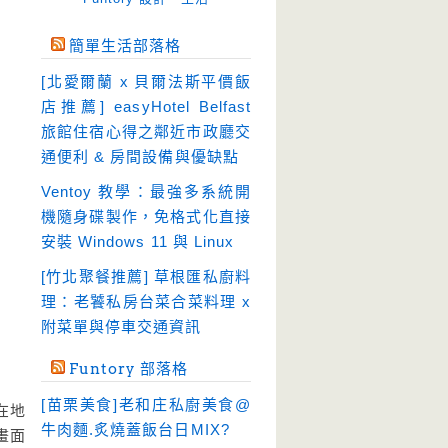
免空工具
(10)
簡單生活部落格
即時通訊
(23)
[北愛爾蘭 x 貝爾法斯平價飯
壓縮軟體
(9)
店推薦] easyHotel Belfast
安全防護
(55)
旅館住宿心得之鄰近市政廳交
通便利 & 房間設備與優缺點
影音播放
(51)
Ventoy 教學：最強多系統開
影音轉檔
(81)
機隨身碟製作，免格式化直接
教育學習
(23)
安裝 Windows 11 與 Linux
文書工具
(91)
[竹北聚餐推薦] 草根匯私廚料
模擬軟體
(18)
理：老饕私房台菜合菜料理 x
檔案管理
(30)
附菜單與停車交通資訊
畫面擷取
(36)
Funtory 部落格
看圖程式
(17)
[苗栗美食]老和庄私廚美食@
在地
破解軟體
(18)
牛肉麵.炙燒蓋飯台日MIX?
畫面