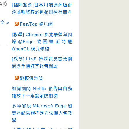
硬碟工具
(64)
落時
[福岡旅遊]日本川端通商店街
程式開發
@郵輪旅客必逛櫛田神社商圈
(20)
系統工具
(242)
文 »
FunTop 資訊網
網路軟體
(188)
[教學] Chrome 瀏覽器螢幕閃
翻譯軟體
(3)
爍@Edge 破圖畫面問題
OpenGL 模式修復
輸入法
(4)
[教學] LINE 傳送訊息音效關
閉@手機打字聲音開啟
跳板俱樂部
如何關閉 Netflix 預告與自動
播放下一集設定防劇透
多種解決 Microsoft Edge 瀏
覽器記憶體不足方法懶人包教
學