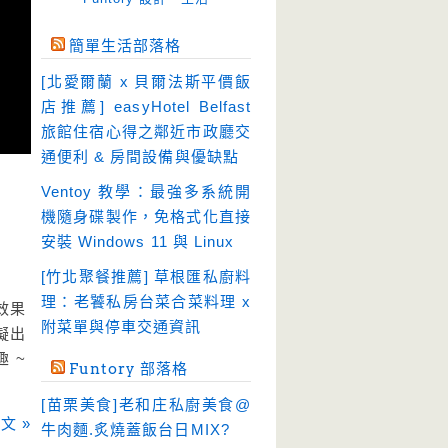
免空工具
(10)
簡單生活部落格
即時通訊
(23)
[北愛爾蘭 x 貝爾法斯平價飯
壓縮軟體
(9)
店推薦] easyHotel Belfast
安全防護
(55)
旅館住宿心得之鄰近市政廳交
通便利 & 房間設備與優缺點
影音播放
(51)
Ventoy 教學：最強多系統開
影音轉檔
(81)
機隨身碟製作，免格式化直接
教育學習
(23)
安裝 Windows 11 與 Linux
文書工具
(91)
[竹北聚餐推薦] 草根匯私廚料
模擬軟體
(18)
理：老饕私房台菜合菜料理 x
音效果
檔案管理
(30)
附菜單與停車交通資訊
擬出
畫面擷取
(36)
 ~
Funtory 部落格
看圖程式
(17)
[苗栗美食]老和庄私廚美食@
破解軟體
文 »
(18)
牛肉麵.炙燒蓋飯台日MIX?