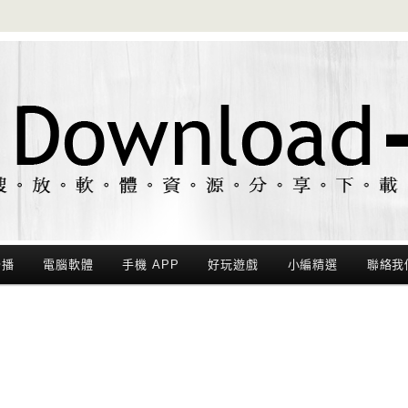
聯播
電腦軟體
手機 APP
好玩遊戲
小編精選
聯絡我