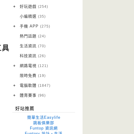
VPN 翻牆
(10)
+
好玩遊戲
(254)
免費資源
Android 遊戲
(20)
(111)
小編精選
(35)
字體下載
iOS 遊戲
(14)
(111)
+
手機 APP
(275)
網站推薦
網頁遊戲
Android 軟體
(42)
(6)
(114)
熱門話題
(24)
電腦遊戲
iOS 軟體
(20)
(88)
生活資訊
(70)
工具
Root 相關
(7)
科技資訊
(26)
越獄JB
(5)
+
網路電視
(121)
電視影集
(3)
限時免費
(19)
電視節目
(98)
+
電腦軟體
(1847)
作業系統
(15)
+
體育賽事
(96)
修圖軟體
世足專區
(70)
(41)
好站推薦
優化軟體
(43)
簡單生活Easylife
光碟工具
(33)
跳板俱樂部
Funtop 資訊網
免安裝
(677)
Funtory 設計‧生活