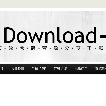
聯播
電腦軟體
手機 APP
好玩遊戲
小編精選
聯絡我