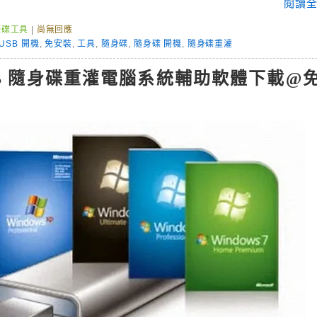
閱讀全
硬碟工具
|
尚無回應
USB 開機
,
免安裝
,
工具
,
隨身碟
,
隨身碟 開機
,
隨身碟重灌
過 USB 隨身碟重灌電腦系統輔助軟體下載@