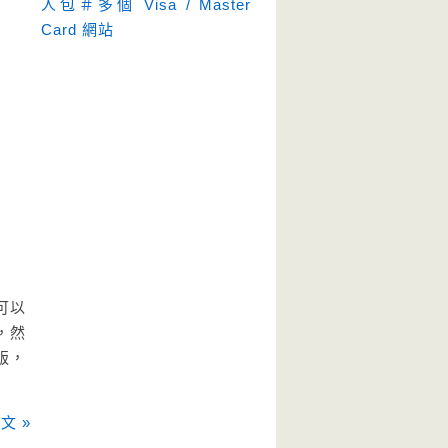
人包＃多個 Visa / Master
Card 網站
可以
，然
版，
文 »