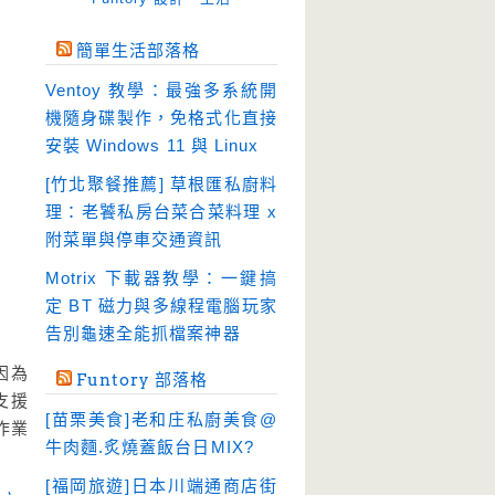
免空工具
(10)
簡單生活部落格
即時通訊
(28)
Ventoy 教學：最強多系統開
壓縮軟體
(9)
機隨身碟製作，免格式化直接
安全防護
(60)
安裝 Windows 11 與 Linux
影音播放
(52)
[竹北聚餐推薦] 草根匯私廚料
理：老饕私房台菜合菜料理 x
影音轉檔
(81)
附菜單與停車交通資訊
教育學習
(23)
Motrix 下載器教學：一鍵搞
文書工具
(92)
定 BT 磁力與多線程電腦玩家
模擬軟體
(18)
告別龜速全能抓檔案神器
檔案管理
(30)
因為
Funtory 部落格
畫面擷取
(36)
支援
[苗栗美食]老和庄私廚美食@
作業
看圖程式
(17)
牛肉麵.炙燒蓋飯台日MIX?
破解軟體
(18)
[福岡旅遊]日本川端通商店街