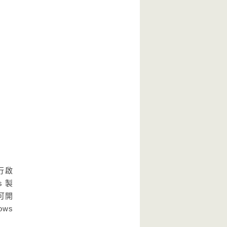
行啟
 製
身可開
ws