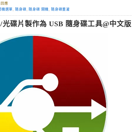
無回應
開機選單
,
隨身碟
,
隨身碟 開機
,
隨身碟重灌
業系統/光碟片製作為 USB 隨身碟工具@中文版