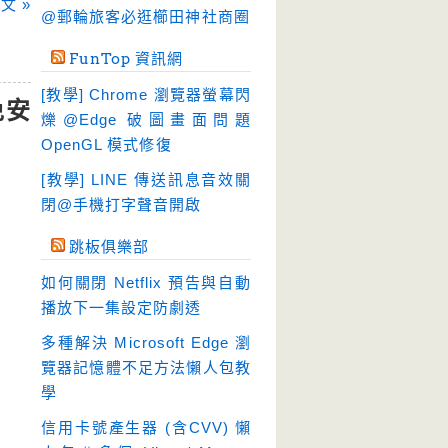
文 »
硬碟工具
(65)
@郵輪旅客必逛櫛田神社商圈
程式開發
(20)
FunTop 資訊網
系統工具
(245)
[教學] Chrome 瀏覽器螢幕閃
免安
網路軟體
(197)
爍@Edge 破圖畫面問題
翻譯軟體
(4)
OpenGL 模式修復
輸入法
(4)
[教學] LINE 傳送訊息音效關
閉@手機打字聲音開啟
跳板俱樂部
如何關閉 Netflix 預告與自動
播放下一集設定防劇透
多種解決 Microsoft Edge 瀏
覽器記憶體不足方法懶人包教
學
信用卡號產生器 (含CVV) 懶