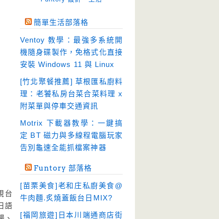
免空工具
(10)
簡單生活部落格
即時通訊
(23)
Ventoy 教學：最強多系統開
壓縮軟體
(9)
機隨身碟製作，免格式化直接
安全防護
(55)
安裝 Windows 11 與 Linux
影音播放
(51)
[竹北聚餐推薦] 草根匯私廚料
理：老饕私房台菜合菜料理 x
影音轉檔
(81)
附菜單與停車交通資訊
教育學習
(23)
Motrix 下載器教學：一鍵搞
文書工具
(91)
定 BT 磁力與多線程電腦玩家
模擬軟體
(18)
告別龜速全能抓檔案神器
檔案管理
(30)
Funtory 部落格
畫面擷取
(36)
[苗栗美食]老和庄私廚美食@
看圖程式
(17)
視台
牛肉麵.炙燒蓋飯台日MIX?
日語
破解軟體
(18)
[福岡旅遊]日本川端通商店街
暢、