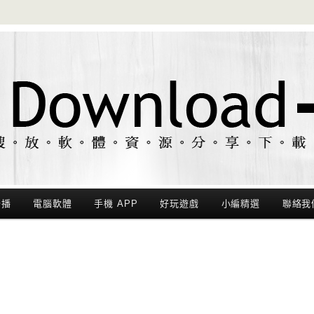
聯播
電腦軟體
手機 APP
好玩遊戲
小編精選
聯絡我