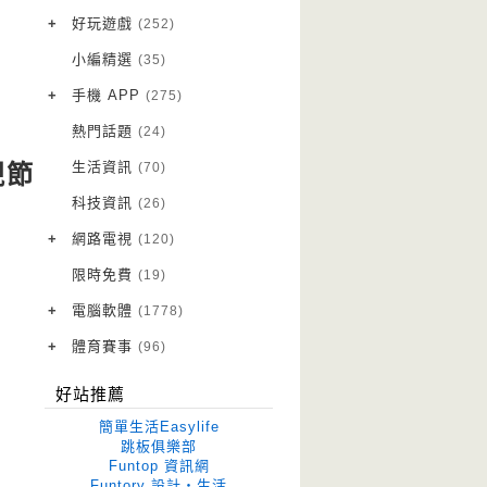
VPN 翻牆
(10)
+
好玩遊戲
(252)
免費資源
Android 遊戲
(20)
(111)
小編精選
(35)
字體下載
iOS 遊戲
(14)
(111)
+
手機 APP
(275)
網站推薦
網頁遊戲
Android 軟體
(42)
(6)
(114)
熱門話題
(24)
電腦遊戲
iOS 軟體
(18)
(88)
生活資訊
(70)
視節
Root 相關
(7)
科技資訊
(26)
越獄JB
(5)
+
網路電視
(120)
電視影集
(3)
限時免費
(19)
電視節目
(98)
+
電腦軟體
(1778)
作業系統
(15)
+
體育賽事
(96)
修圖軟體
世足專區
(68)
(41)
好站推薦
優化軟體
(38)
簡單生活Easylife
光碟工具
(33)
跳板俱樂部
Funtop 資訊網
免安裝
(641)
Funtory 設計‧生活