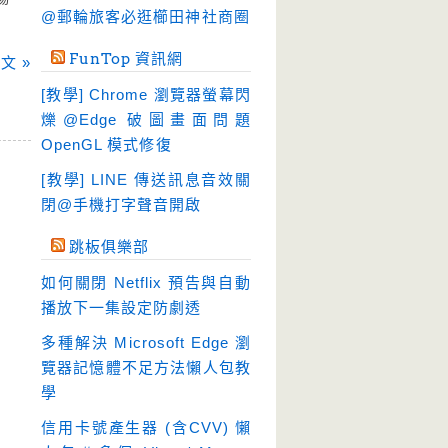
硬碟工具
(64)
@郵輪旅客必逛櫛田神社商圈
程式開發
(20)
FunTop 資訊網
文 »
系統工具
(242)
[教學] Chrome 瀏覽器螢幕閃
網路軟體
(188)
爍@Edge 破圖畫面問題
翻譯軟體
(3)
OpenGL 模式修復
輸入法
(4)
[教學] LINE 傳送訊息音效關
閉@手機打字聲音開啟
跳板俱樂部
如何關閉 Netflix 預告與自動
播放下一集設定防劇透
多種解決 Microsoft Edge 瀏
覽器記憶體不足方法懶人包教
學
信用卡號產生器 (含CVV) 懶