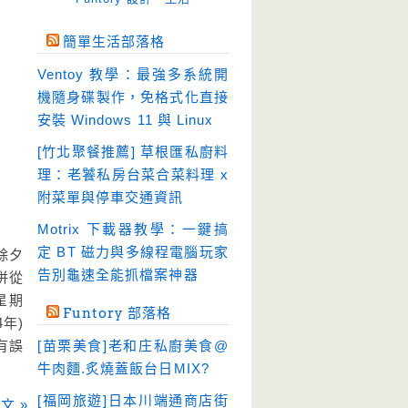
免空工具
(10)
簡單生活部落格
即時通訊
(23)
Ventoy 教學：最強多系統開
壓縮軟體
(9)
機隨身碟製作，免格式化直接
安全防護
(55)
安裝 Windows 11 與 Linux
影音播放
(51)
[竹北聚餐推薦] 草根匯私廚料
理：老饕私房台菜合菜料理 x
影音轉檔
(81)
附菜單與停車交通資訊
教育學習
(23)
Motrix 下載器教學：一鍵搞
文書工具
(91)
定 BT 磁力與多線程電腦玩家
除夕
模擬軟體
(18)
告別龜速全能抓檔案神器
併從
檔案管理
(30)
星期
Funtory 部落格
年)
畫面擷取
(36)
有誤
[苗栗美食]老和庄私廚美食@
看圖程式
(17)
牛肉麵.炙燒蓋飯台日MIX?
破解軟體
(18)
[福岡旅遊]日本川端通商店街
文 »