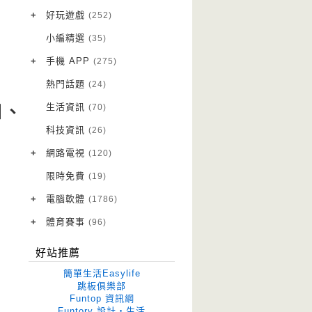
VPN 翻牆
(10)
+
好玩遊戲
(252)
免費資源
Android 遊戲
(20)
(111)
小編精選
(35)
字體下載
iOS 遊戲
(14)
(111)
+
手機 APP
(275)
網站推薦
網頁遊戲
Android 軟體
(42)
(6)
(114)
熱門話題
(24)
電腦遊戲
iOS 軟體
(18)
(88)
生活資訊
(70)
日、
Root 相關
(7)
科技資訊
(26)
越獄JB
(5)
+
網路電視
(120)
電視影集
(3)
限時免費
(19)
電視節目
(98)
+
電腦軟體
(1786)
作業系統
(15)
+
體育賽事
(96)
修圖軟體
世足專區
(68)
(41)
好站推薦
優化軟體
(38)
簡單生活Easylife
光碟工具
(33)
跳板俱樂部
Funtop 資訊網
免安裝
(645)
Funtory 設計‧生活