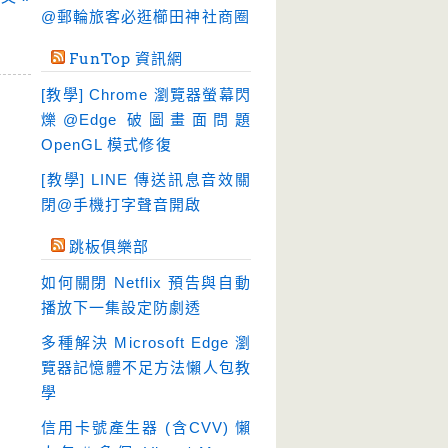
硬碟工具
(65)
@郵輪旅客必逛櫛田神社商圈
程式開發
(20)
FunTop 資訊網
系統工具
(242)
[教學] Chrome 瀏覽器螢幕閃
網路軟體
(191)
爍@Edge 破圖畫面問題
翻譯軟體
(3)
OpenGL 模式修復
輸入法
(4)
[教學] LINE 傳送訊息音效關
閉@手機打字聲音開啟
跳板俱樂部
如何關閉 Netflix 預告與自動
播放下一集設定防劇透
多種解決 Microsoft Edge 瀏
覽器記憶體不足方法懶人包教
學
信用卡號產生器 (含CVV) 懶