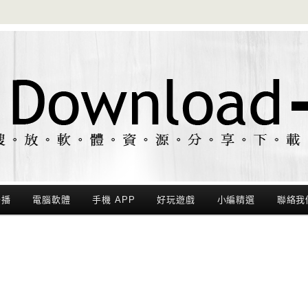
聯播
電腦軟體
手機 APP
好玩遊戲
小編精選
聯絡我