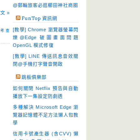
硬碟工具
(64)
@郵輪旅客必逛櫛田神社商圈
文 »
程式開發
(20)
FunTop 資訊網
系統工具
(242)
[教學] Chrome 瀏覽器螢幕閃
考 查
網路軟體
(188)
爍@Edge 破圖畫面問題
翻譯軟體
(3)
OpenGL 模式修復
輸入法
(4)
[教學] LINE 傳送訊息音效關
閉@手機打字聲音開啟
跳板俱樂部
如何關閉 Netflix 預告與自動
播放下一集設定防劇透
多種解決 Microsoft Edge 瀏
覽器記憶體不足方法懶人包教
學
信用卡號產生器 (含CVV) 懶