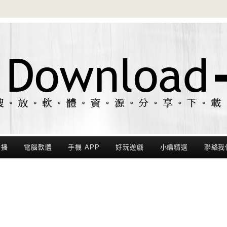
聯播
電腦軟體
手機 APP
好玩遊戲
小編精選
聯絡我