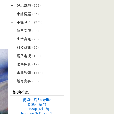
VPN 翻牆
(10)
+
好玩遊戲
(252)
免費資源
Android 遊戲
(20)
(111)
小編精選
(35)
字體下載
iOS 遊戲
(14)
(111)
+
手機 APP
(275)
網站推薦
網頁遊戲
Android 軟體
(42)
(6)
(114)
熱門話題
(24)
電腦遊戲
iOS 軟體
(18)
(88)
生活資訊
(70)
Root 相關
(7)
科技資訊
(26)
越獄JB
(5)
+
網路電視
(120)
電視影集
(3)
限時免費
(19)
電視節目
(98)
+
電腦軟體
(1778)
作業系統
(15)
+
體育賽事
(96)
修圖軟體
世足專區
(68)
(41)
好站推薦
優化軟體
(38)
簡單生活Easylife
光碟工具
(33)
跳板俱樂部
Funtop 資訊網
免安裝
(641)
Funtory 設計‧生活