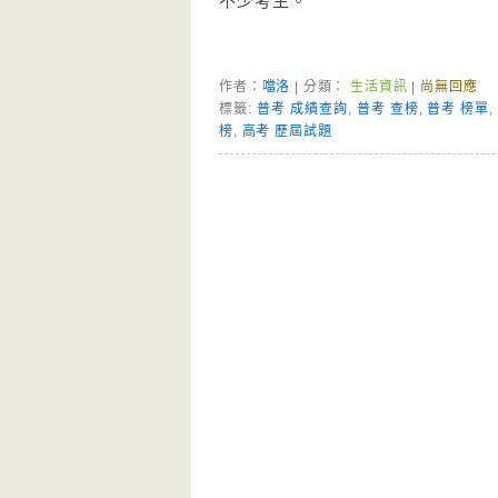
不少考生。
作者：
噹洛
| 分類：
生活資訊
|
尚無回應
標籤:
普考 成績查詢
,
普考 查榜
,
普考 榜單
榜
,
高考 歷屆試題
Page Menu