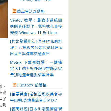
免空工具
(10)
簡單生活部落格
即時通訊
(23)
Ventoy 教學：最強多系統開
壓縮軟體
(9)
機隨身碟製作，免格式化直接
安全防護
(55)
安裝 Windows 11 與 Linux
影音播放
(51)
[竹北聚餐推薦] 草根匯私廚料
理：老饕私房台菜合菜料理 x
影音轉檔
(81)
附菜單與停車交通資訊
教育學習
(23)
Motrix 下載器教學：一鍵搞
文書工具
(91)
定 BT 磁力與多線程電腦玩家
模擬軟體
(18)
告別龜速全能抓檔案神器
檔案管理
(30)
Funtory 部落格
戲，
畫面擷取
(36)
換跑
[苗栗美食]老和庄私廚美食@
看圖程式
(17)
理了
牛肉麵.炙燒蓋飯台日MIX?
破解軟體
助到
(18)
[福岡旅遊]日本川端通商店街