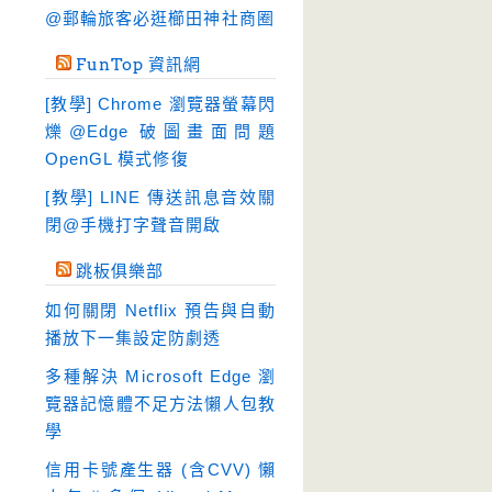
硬碟工具
(64)
@郵輪旅客必逛櫛田神社商圈
程式開發
(20)
FunTop 資訊網
系統工具
(242)
[教學] Chrome 瀏覽器螢幕閃
網路軟體
(188)
爍@Edge 破圖畫面問題
翻譯軟體
(3)
OpenGL 模式修復
輸入法
(4)
[教學] LINE 傳送訊息音效關
閉@手機打字聲音開啟
跳板俱樂部
如何關閉 Netflix 預告與自動
播放下一集設定防劇透
多種解決 Microsoft Edge 瀏
覽器記憶體不足方法懶人包教
學
信用卡號產生器 (含CVV) 懶