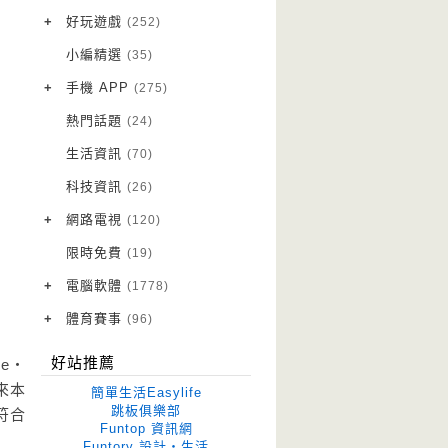
VPN 翻牆
(10)
+
好玩遊戲
(252)
免費資源
Android 遊戲
(20)
(111)
小編精選
(35)
字體下載
iOS 遊戲
(14)
(111)
+
手機 APP
(275)
網站推薦
網頁遊戲
Android 軟體
(42)
(6)
(114)
熱門話題
(24)
電腦遊戲
iOS 軟體
(18)
(88)
生活資訊
(70)
Root 相關
(7)
科技資訊
(26)
越獄JB
(5)
+
網路電視
(120)
電視影集
(3)
限時免費
(19)
電視節目
(98)
+
電腦軟體
(1778)
作業系統
(15)
+
體育賽事
(96)
修圖軟體
世足專區
(68)
(41)
好站推薦
e‧
優化軟體
(38)
來本
簡單生活Easylife
光碟工具
(33)
跳板俱樂部
符合
Funtop 資訊網
免安裝
(641)
Funtory 設計‧生活