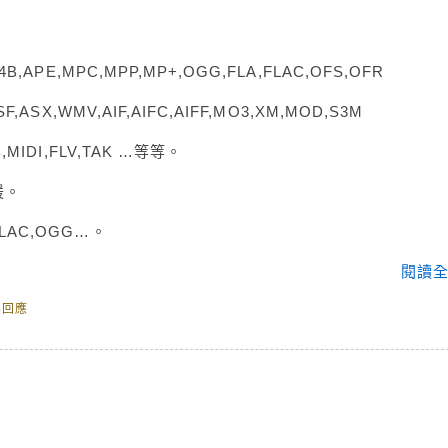
4B,APE,MPC,MPP,MP+,OGG,FLA,FLAC,OFS,OFR
F,ASX,WMV,AIF,AIFC,AIFF,MO3,XM,MOD,S3M
B,MIDI,FLV,TAK …等等。
援。
FLAC,OGG…。
閱讀全
無回應