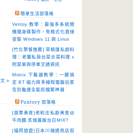
免空工具
(10)
簡單生活部落格
即時通訊
(23)
Ventoy 教學：最強多系統開
壓縮軟體
(9)
機隨身碟製作，免格式化直接
安全防護
(55)
安裝 Windows 11 與 Linux
影音播放
(51)
[竹北聚餐推薦] 草根匯私廚料
理：老饕私房台菜合菜料理 x
影音轉檔
(81)
附菜單與停車交通資訊
教育學習
(23)
Motrix 下載器教學：一鍵搞
文書工具
(91)
文 »
定 BT 磁力與多線程電腦玩家
模擬軟體
(18)
告別龜速全能抓檔案神器
檔案管理
(30)
Funtory 部落格
畫面擷取
(36)
[苗栗美食]老和庄私廚美食@
看圖程式
(17)
牛肉麵.炙燒蓋飯台日MIX?
破解軟體
(18)
[福岡旅遊]日本川端通商店街