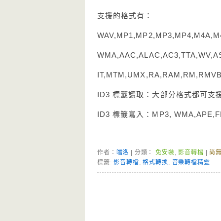
支援的格式有：
WAV,MP1,MP2,MP3,MP4,M4A,M
WMA,AAC,ALAC,AC3,TTA,WV,AS
IT,MTM,UMX,RA,RAM,RM,RMV
ID3 標籤讀取：大部分格式都可支
ID3 標籤寫入：MP3, WMA,APE,
作者：
噹洛
| 分類：
免安裝
,
影音轉檔
|
尚
標籤:
影音轉檔
,
格式轉換
,
音樂轉檔精靈
Page Menu