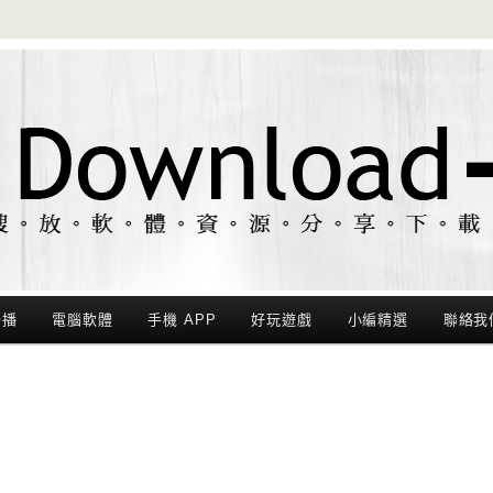
聯播
電腦軟體
手機 APP
好玩遊戲
小編精選
聯絡我