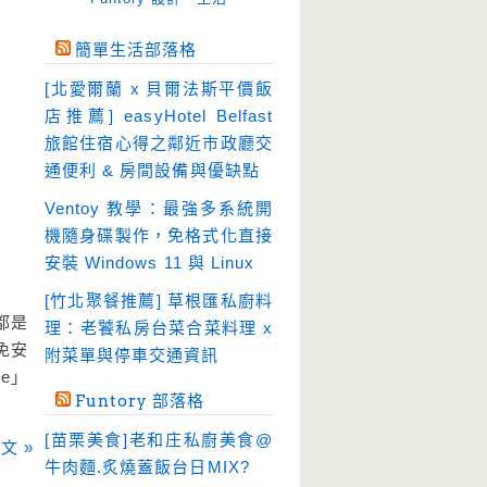
免空工具
(10)
簡單生活部落格
即時通訊
(23)
[北愛爾蘭 x 貝爾法斯平價飯
壓縮軟體
(9)
店推薦] easyHotel Belfast
安全防護
(55)
旅館住宿心得之鄰近市政廳交
通便利 & 房間設備與優缺點
影音播放
(51)
Ventoy 教學：最強多系統開
影音轉檔
(81)
機隨身碟製作，免格式化直接
教育學習
(23)
安裝 Windows 11 與 Linux
文書工具
(91)
[竹北聚餐推薦] 草根匯私廚料
模擬軟體
(18)
都是
理：老饕私房台菜合菜料理 x
免安
檔案管理
(30)
附菜單與停車交通資訊
ze」
畫面擷取
(36)
Funtory 部落格
看圖程式
(17)
[苗栗美食]老和庄私廚美食@
文 »
破解軟體
(18)
牛肉麵.炙燒蓋飯台日MIX?