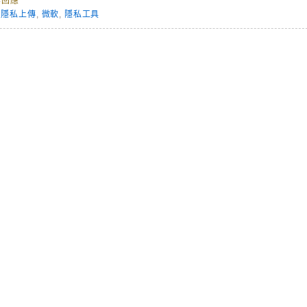
無回應
鎖隱私上傳
,
微軟
,
隱私工具