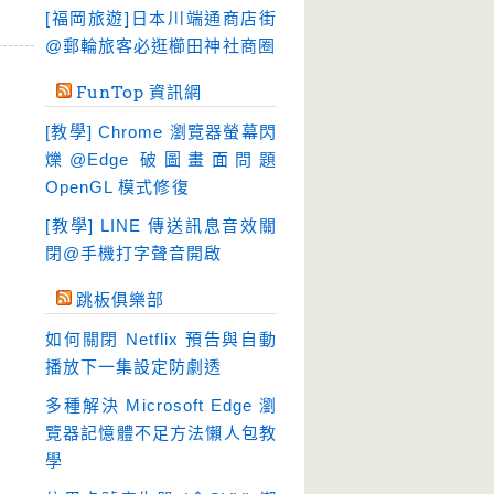
硬碟工具
(64)
[福岡旅遊]日本川端通商店街
程式開發
@郵輪旅客必逛櫛田神社商圈
(20)
系統工具
(242)
FunTop 資訊網
網路軟體
(188)
[教學] Chrome 瀏覽器螢幕閃
翻譯軟體
(3)
爍@Edge 破圖畫面問題
OpenGL 模式修復
輸入法
(4)
[教學] LINE 傳送訊息音效關
閉@手機打字聲音開啟
跳板俱樂部
如何關閉 Netflix 預告與自動
播放下一集設定防劇透
多種解決 Microsoft Edge 瀏
覽器記憶體不足方法懶人包教
學