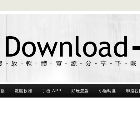
聯播
電腦軟體
手機 APP
好玩遊戲
小編精選
聯絡我