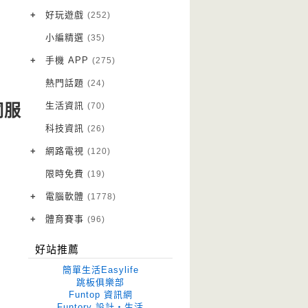
VPN 翻牆
(10)
+
好玩遊戲
(252)
免費資源
Android 遊戲
(20)
(111)
小編精選
(35)
字體下載
iOS 遊戲
(14)
(111)
+
手機 APP
(275)
網站推薦
網頁遊戲
Android 軟體
(42)
(6)
(114)
熱門話題
(24)
電腦遊戲
iOS 軟體
(18)
(88)
生活資訊
(70)
伺服
Root 相關
(7)
科技資訊
(26)
越獄JB
(5)
+
網路電視
(120)
電視影集
(3)
限時免費
(19)
電視節目
(98)
+
電腦軟體
(1778)
作業系統
(15)
+
體育賽事
(96)
修圖軟體
世足專區
(68)
(41)
好站推薦
優化軟體
(38)
簡單生活Easylife
光碟工具
(33)
跳板俱樂部
Funtop 資訊網
免安裝
(641)
Funtory 設計‧生活