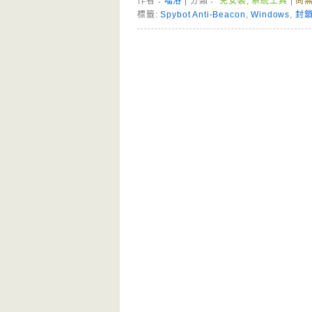
作者：
噹洛
| 分類：
免安裝
,
系統工具
|
尚
標籤:
Spybot Anti-Beacon
,
Windows
,
封
Page Menu