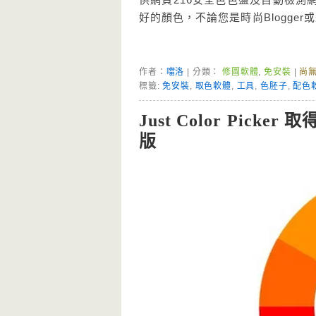
好的顏色，不論您是時尚Blogge
作者：
噹洛
| 分類：
修圖軟體
,
免安裝
|
尚
標籤:
免安裝
,
取色軟體
,
工具
,
色胚子
,
配色
Just Color Pi
版