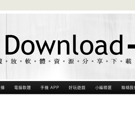
聯播
電腦軟體
手機 APP
好玩遊戲
小編精選
聯絡我