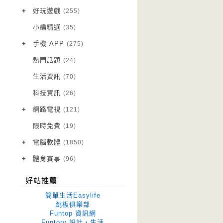
VPN 翻牆
(10)
+
好玩遊戲
(255)
免費資源
Android 遊戲
(20)
(111)
小編精選
(35)
字體下載
iOS 遊戲
(14)
(111)
+
手機 APP
(275)
網站推薦
網頁遊戲
Android 軟體
(42)
(6)
(114)
熱門話題
(24)
電腦遊戲
iOS 軟體
(21)
(88)
生活資訊
(70)
Root 相關
(7)
科技資訊
(26)
越獄JB
(5)
+
網路電視
(121)
電視影集
(3)
限時免費
(19)
電視節目
(98)
+
電腦軟體
(1850)
作業系統
(15)
+
體育賽事
(96)
修圖軟體
世足專區
(70)
(41)
好站推薦
優化軟體
(43)
簡單生活Easylife
光碟工具
(33)
跳板俱樂部
Funtop 資訊網
免安裝
(679)
Funtory 設計‧生活