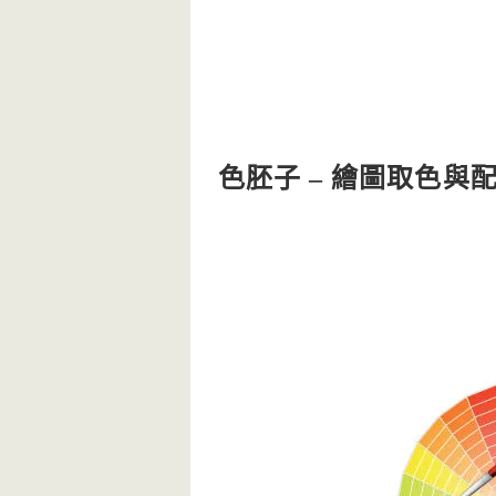
色胚子 – 繪圖取色