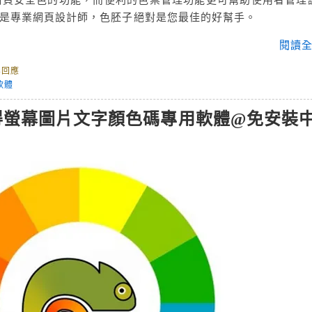
r或是專業網頁設計師，色胚子絕對是您最佳的好幫手。
閱讀全
無回應
軟體
cker 取得螢幕圖片文字顏色碼專用軟體@免安裝