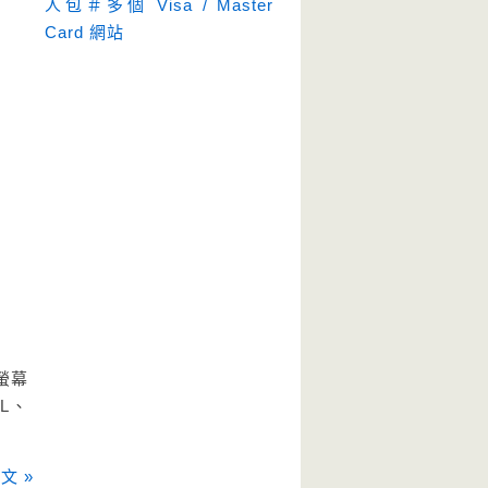
人包＃多個 Visa / Master
Card 網站
螢幕
L、
文 »