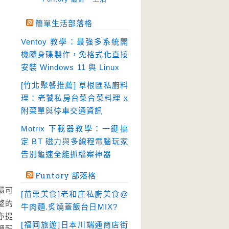
免空工具
(10)
簡單生活部落格
即時通訊
(28)
Ventoy 教學：最強多系統開
壓縮軟體
(9)
機隨身碟製作，免格式化直接
安全防護
(60)
安裝 Windows 11 與 Linux
影音播放
(52)
[竹北聚餐推薦] 草根匯私廚料
理：老饕私房台菜合菜料理 x
影音轉檔
(81)
附菜單與停車交通資訊
教育學習
(23)
Motrix 下載器教學：一鍵搞
文書工具
(92)
定 BT 磁力與多線程電腦玩家
模擬軟體
(18)
告別龜速全能抓檔案神器
檔案管理
(30)
Funtory 部落格
畫面擷取
(36)
還可
[苗栗美食]老和庄私廚美食@
看圖程式
(17)
整的
牛肉麵.炙燒蓋飯台日MIX?
亦提
破解軟體
(18)
[福岡旅遊]日本川端通商店街
調配