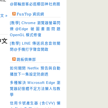
硬碟工具
(65)
@郵輪旅客必逛櫛田神社商圈
程式開發
(20)
FunTop 資訊網
文 »
系統工具
(245)
[教學] Chrome 瀏覽器螢幕閃
網路軟體
(198)
爍@Edge 破圖畫面問題
翻譯軟體
(4)
OpenGL 模式修復
中文
輸入法
(4)
[教學] LINE 傳送訊息音效關
閉@手機打字聲音開啟
跳板俱樂部
如何關閉 Netflix 預告與自動
播放下一集設定防劇透
多種解決 Microsoft Edge 瀏
覽器記憶體不足方法懶人包教
學
信用卡號產生器 (含CVV) 懶