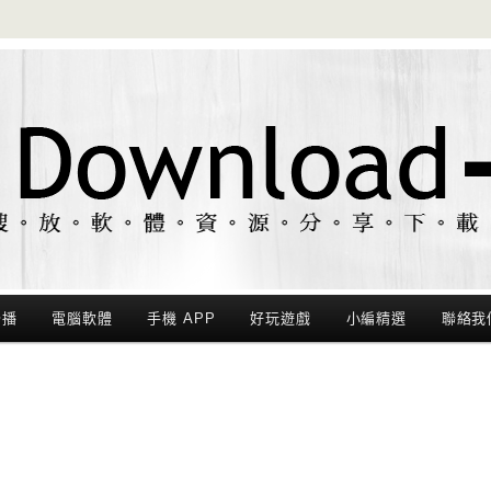
聯播
電腦軟體
手機 APP
好玩遊戲
小編精選
聯絡我