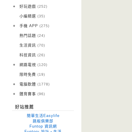
VPN 翻牆
(10)
+
好玩遊戲
(252)
免費資源
Android 遊戲
(20)
(111)
小編精選
(35)
字體下載
iOS 遊戲
(14)
(111)
+
手機 APP
(275)
網站推薦
網頁遊戲
Android 軟體
(42)
(6)
(114)
熱門話題
(24)
電腦遊戲
iOS 軟體
(18)
(88)
生活資訊
(70)
Root 相關
(7)
科技資訊
(26)
越獄JB
(5)
+
網路電視
(120)
電視影集
(3)
限時免費
(19)
電視節目
(98)
+
電腦軟體
(1778)
作業系統
(15)
+
體育賽事
(96)
修圖軟體
世足專區
(68)
(41)
好站推薦
優化軟體
(38)
簡單生活Easylife
光碟工具
(33)
跳板俱樂部
Funtop 資訊網
免安裝
(641)
Funtory 設計‧生活