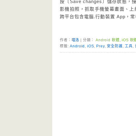
按〔Save changes〕儲存
影機拍照，抓取手機螢幕畫面、上網
跨平台包含電腦.行動裝置 App
作者：
噹洛
| 分類：
Android 軟體
,
iOS 軟
標籤:
Android
,
iOS
,
Prey
,
安全防護
,
工具
,
Page Menu