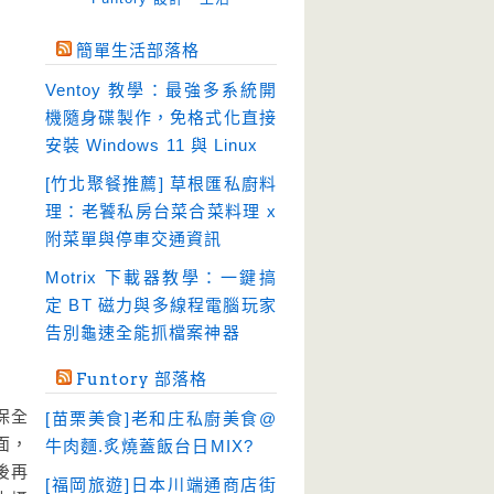
免空工具
(10)
簡單生活部落格
即時通訊
(23)
Ventoy 教學：最強多系統開
壓縮軟體
(9)
機隨身碟製作，免格式化直接
安全防護
(55)
安裝 Windows 11 與 Linux
影音播放
(51)
[竹北聚餐推薦] 草根匯私廚料
理：老饕私房台菜合菜料理 x
影音轉檔
(81)
附菜單與停車交通資訊
教育學習
(23)
Motrix 下載器教學：一鍵搞
文書工具
(91)
定 BT 磁力與多線程電腦玩家
模擬軟體
(18)
告別龜速全能抓檔案神器
檔案管理
(30)
Funtory 部落格
畫面擷取
(36)
保全
[苗栗美食]老和庄私廚美食@
看圖程式
(17)
面，
牛肉麵.炙燒蓋飯台日MIX?
破解軟體
(18)
後再
[福岡旅遊]日本川端通商店街