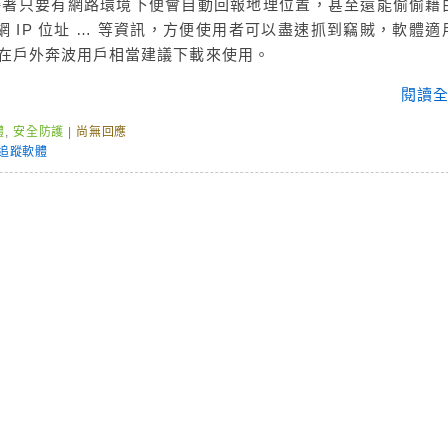
狀態，接著只要有網路環境下便會自動回報地理位置，甚至還能偷偷藉
 IP 位址 … 等資訊，方便使用者可以盡速抓到竊賊，軟體適
，常在戶外奔波用戶相當建議下載來使用。
閱讀全
體
,
安全防護
|
尚無回應
追蹤軟體