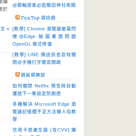
由攝
硬碟工具
(64)
@郵輪旅客必逛櫛田神社商圈
用於
程式開發
(20)
FunTop 資訊網
系統工具
(242)
文 »
[教學] Chrome 瀏覽器螢幕閃
網路軟體
(188)
爍@Edge 破圖畫面問題
翻譯軟體
(3)
OpenGL 模式修復
輸入法
(4)
[教學] LINE 傳送訊息音效關
閉@手機打字聲音開啟
跳板俱樂部
如何關閉 Netflix 預告與自動
播放下一集設定防劇透
多種解決 Microsoft Edge 瀏
覽器記憶體不足方法懶人包教
學
信用卡號產生器 (含CVV) 懶