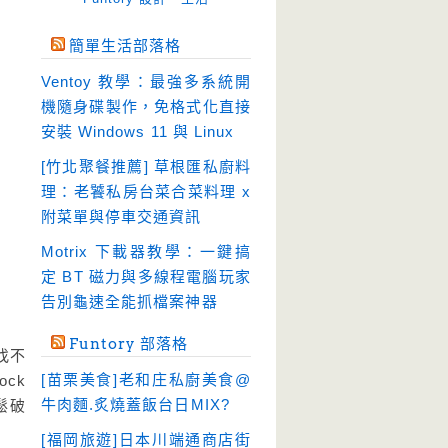
免空工具
(10)
簡單生活部落格
即時通訊
(23)
Ventoy 教學：最強多系統開
壓縮軟體
(9)
機隨身碟製作，免格式化直接
安全防護
(55)
安裝 Windows 11 與 Linux
影音播放
(51)
[竹北聚餐推薦] 草根匯私廚料
理：老饕私房台菜合菜料理 x
影音轉檔
(81)
附菜單與停車交通資訊
教育學習
(23)
Motrix 下載器教學：一鍵搞
文書工具
(91)
定 BT 磁力與多線程電腦玩家
模擬軟體
(18)
告別龜速全能抓檔案神器
檔案管理
(30)
Funtory 部落格
找不
畫面擷取
(36)
[苗栗美食]老和庄私廚美食@
ock
看圖程式
(17)
牛肉麵.炙燒蓋飯台日MIX?
鬆破
破解軟體
(18)
[福岡旅遊]日本川端通商店街