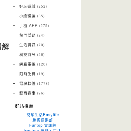
VPN 翻牆
(10)
+
好玩遊戲
(252)
免費資源
Android 遊戲
(20)
(111)
小編精選
(35)
字體下載
iOS 遊戲
(14)
(111)
+
手機 APP
(275)
網站推薦
網頁遊戲
Android 軟體
(42)
(6)
(114)
熱門話題
(24)
電腦遊戲
iOS 軟體
(18)
(88)
生活資訊
(70)
看解
Root 相關
(7)
科技資訊
(26)
越獄JB
(5)
+
網路電視
(120)
電視影集
(3)
限時免費
(19)
電視節目
(98)
+
電腦軟體
(1778)
作業系統
(15)
+
體育賽事
(96)
修圖軟體
世足專區
(68)
(41)
好站推薦
優化軟體
(38)
簡單生活Easylife
光碟工具
(33)
跳板俱樂部
Funtop 資訊網
免安裝
(641)
Funtory 設計‧生活