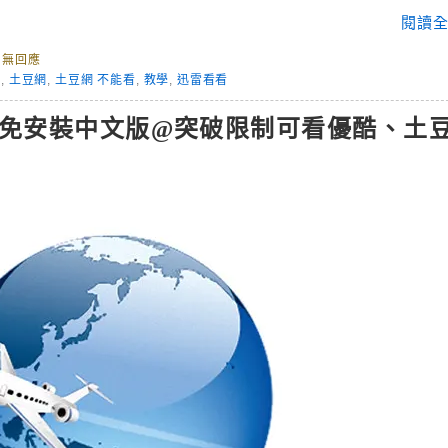
閱讀全
尚無回應
解
,
土豆網
,
土豆網 不能看
,
教學
,
迅雷看看
jet 免安裝中文版@突破限制可看優酷、土