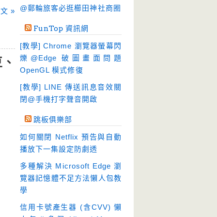
硬碟工具
(64)
@郵輪旅客必逛櫛田神社商圈
文 »
程式開發
(20)
FunTop 資訊網
系統工具
(242)
[教學] Chrome 瀏覽器螢幕閃
網路軟體
(188)
爍@Edge 破圖畫面問題
豆、
翻譯軟體
(3)
OpenGL 模式修復
輸入法
(4)
[教學] LINE 傳送訊息音效關
閉@手機打字聲音開啟
跳板俱樂部
如何關閉 Netflix 預告與自動
播放下一集設定防劇透
多種解決 Microsoft Edge 瀏
覽器記憶體不足方法懶人包教
學
信用卡號產生器 (含CVV) 懶