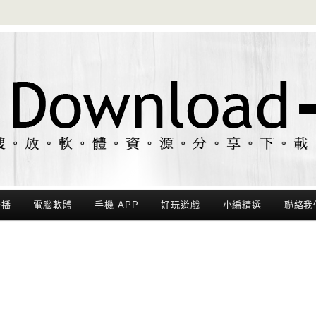
聯播
電腦軟體
手機 APP
好玩遊戲
小編精選
聯絡我