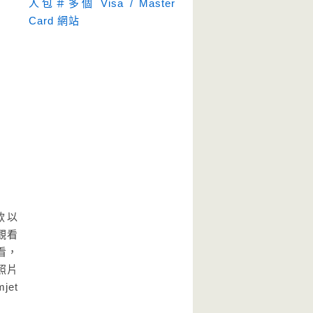
人包＃多個 Visa / Master
Card 網站
款以
觀看
看，
照片
et