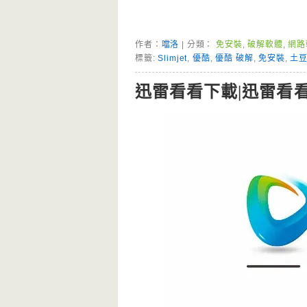
作者：
噹洛
| 分類：
免安裝
,
破解軟體
,
網路
標籤:
Slimjet
,
優酷
,
優酷 破解
,
免安裝
,
土
迅雷看看下載|迅雷看看