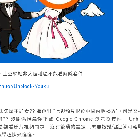
– 優酷、土豆網站非大陸地區不能看解除套件
uzhuor/Unblock-Youku
現怎麼不能看?? 彈跳出 "此視頻只限於中國內地播放"，可是又
關係推薦你下載 Google Chrome 瀏覽器套件 – Unbl
P無法觀看影片視頻問題，沒有繁瑣的設定只需要按幾個鈕就可輕
教學趕快來瞧瞧。