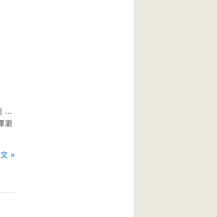
 …
擇瀏
文 »