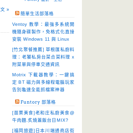
免空工具
(10)
文 »
簡單生活部落格
即時通訊
(23)
Ventoy 教學：最強多系統開
壓縮軟體
(9)
機隨身碟製作，免格式化直接
安全防護
(55)
安裝 Windows 11 與 Linux
影音播放
(51)
[竹北聚餐推薦] 草根匯私廚料
理：老饕私房台菜合菜料理 x
影音轉檔
(81)
附菜單與停車交通資訊
教育學習
(23)
Motrix 下載器教學：一鍵搞
文書工具
(91)
定 BT 磁力與多線程電腦玩家
模擬軟體
(18)
告別龜速全能抓檔案神器
檔案管理
(30)
Funtory 部落格
畫面擷取
(36)
[苗栗美食]老和庄私廚美食@
看圖程式
(17)
牛肉麵.炙燒蓋飯台日MIX?
破解軟體
(18)
[福岡旅遊]日本川端通商店街