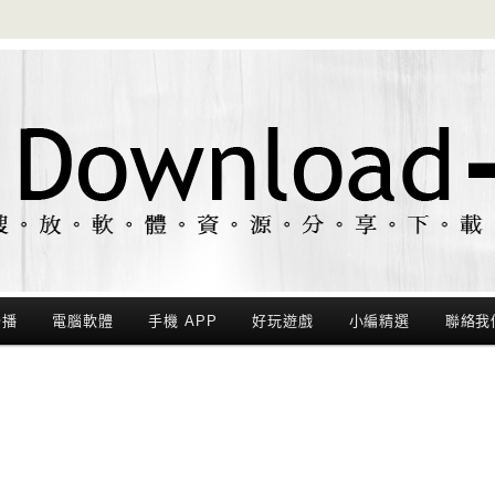
聯播
電腦軟體
手機 APP
好玩遊戲
小編精選
聯絡我