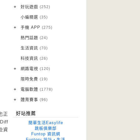
VPN 翻牆
(10)
+
好玩遊戲
(252)
免費資源
Android 遊戲
(20)
(111)
小編精選
(35)
字體下載
iOS 遊戲
(14)
(111)
+
手機 APP
(275)
網站推薦
網頁遊戲
Android 軟體
(42)
(6)
(114)
熱門話題
(24)
電腦遊戲
iOS 軟體
(18)
(88)
生活資訊
(70)
Root 相關
(7)
科技資訊
(26)
越獄JB
(5)
+
網路電視
(120)
電視影集
(3)
限時免費
(19)
電視節目
(98)
+
電腦軟體
(1778)
作業系統
(15)
+
體育賽事
(96)
修圖軟體
世足專區
(68)
(41)
好站推薦
也正
優化軟體
(38)
ff
簡單生活Easylife
光碟工具
(33)
跳板俱樂部
些資
Funtop 資訊網
免安裝
(641)
Funtory 設計‧生活