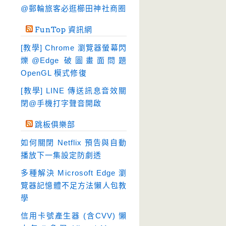
硬碟工具
(64)
@郵輪旅客必逛櫛田神社商圈
程式開發
(20)
FunTop 資訊網
系統工具
(242)
[教學] Chrome 瀏覽器螢幕閃
網路軟體
(188)
爍@Edge 破圖畫面問題
翻譯軟體
(3)
OpenGL 模式修復
輸入法
(4)
[教學] LINE 傳送訊息音效關
閉@手機打字聲音開啟
跳板俱樂部
如何關閉 Netflix 預告與自動
播放下一集設定防劇透
多種解決 Microsoft Edge 瀏
覽器記憶體不足方法懶人包教
學
信用卡號產生器 (含CVV) 懶