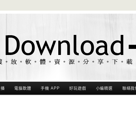
聯播
電腦軟體
手機 APP
好玩遊戲
小編精選
聯絡我