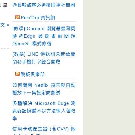
硬碟工具
(64)
@郵輪旅客必逛櫛田神社商圈
 廣
程式開發
(20)
FunTop 資訊網
系統工具
(242)
文 »
[教學] Chrome 瀏覽器螢幕閃
網路軟體
(188)
爍@Edge 破圖畫面問題
翻譯軟體
(3)
OpenGL 模式修復
輸入法
(4)
[教學] LINE 傳送訊息音效關
閉@手機打字聲音開啟
跳板俱樂部
如何關閉 Netflix 預告與自動
播放下一集設定防劇透
多種解決 Microsoft Edge 瀏
覽器記憶體不足方法懶人包教
學
信用卡號產生器 (含CVV) 懶