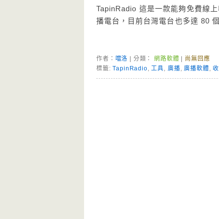
TapinRadio 這是一款能夠免
播電台，目前台灣電台也多達 80
作者：
噹洛
| 分類：
網路軟體
|
尚無回應
標籤:
TapinRadio
,
工具
,
廣播
,
廣播軟體
,
Page Menu