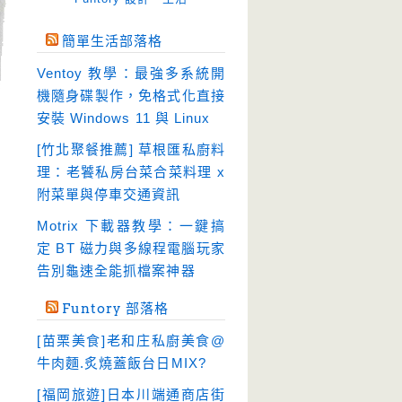
免空工具
(10)
簡單生活部落格
即時通訊
(23)
Ventoy 教學：最強多系統開
壓縮軟體
(9)
機隨身碟製作，免格式化直接
安全防護
(55)
安裝 Windows 11 與 Linux
影音播放
(51)
[竹北聚餐推薦] 草根匯私廚料
理：老饕私房台菜合菜料理 x
影音轉檔
(81)
附菜單與停車交通資訊
教育學習
(23)
Motrix 下載器教學：一鍵搞
文書工具
(91)
定 BT 磁力與多線程電腦玩家
模擬軟體
(18)
告別龜速全能抓檔案神器
檔案管理
(30)
Funtory 部落格
畫面擷取
(36)
[苗栗美食]老和庄私廚美食@
看圖程式
(17)
牛肉麵.炙燒蓋飯台日MIX?
破解軟體
(18)
[福岡旅遊]日本川端通商店街