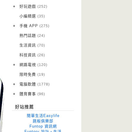
VPN 翻牆
(10)
+
好玩遊戲
(252)
免費資源
Android 遊戲
(20)
(111)
小編精選
(35)
字體下載
iOS 遊戲
(14)
(111)
+
手機 APP
(275)
網站推薦
網頁遊戲
Android 軟體
(42)
(6)
(114)
熱門話題
(24)
電腦遊戲
iOS 軟體
(18)
(88)
生活資訊
(70)
Root 相關
(7)
科技資訊
(26)
越獄JB
(5)
+
網路電視
(120)
電視影集
(3)
限時免費
(19)
電視節目
(98)
+
電腦軟體
(1778)
作業系統
(15)
+
體育賽事
(96)
修圖軟體
世足專區
(68)
(41)
好站推薦
優化軟體
(38)
簡單生活Easylife
光碟工具
(33)
跳板俱樂部
Funtop 資訊網
免安裝
(641)
Funtory 設計‧生活