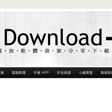
聯播
電腦軟體
手機 APP
好玩遊戲
小編精選
聯絡我