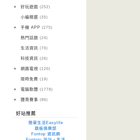
VPN 翻牆
(10)
+
好玩遊戲
(252)
免費資源
Android 遊戲
(20)
(111)
小編精選
(35)
字體下載
iOS 遊戲
(14)
(111)
+
手機 APP
(275)
網站推薦
網頁遊戲
Android 軟體
(42)
(6)
(114)
熱門話題
(24)
電腦遊戲
iOS 軟體
(18)
(88)
生活資訊
(70)
Root 相關
(7)
科技資訊
(26)
越獄JB
(5)
+
網路電視
(120)
電視影集
(3)
限時免費
(19)
電視節目
(98)
+
電腦軟體
(1778)
作業系統
(15)
+
體育賽事
(96)
修圖軟體
世足專區
(68)
(41)
好站推薦
優化軟體
(38)
簡單生活Easylife
光碟工具
(33)
跳板俱樂部
Funtop 資訊網
免安裝
(641)
Funtory 設計‧生活