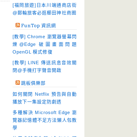
硬碟工具
(64)
[福岡旅遊]日本川端通商店街
程式開發
@郵輪旅客必逛櫛田神社商圈
(20)
系統工具
(242)
FunTop 資訊網
網路軟體
(188)
[教學] Chrome 瀏覽器螢幕閃
翻譯軟體
(3)
爍@Edge 破圖畫面問題
OpenGL 模式修復
輸入法
(4)
[教學] LINE 傳送訊息音效關
閉@手機打字聲音開啟
跳板俱樂部
如何關閉 Netflix 預告與自動
播放下一集設定防劇透
多種解決 Microsoft Edge 瀏
覽器記憶體不足方法懶人包教
學