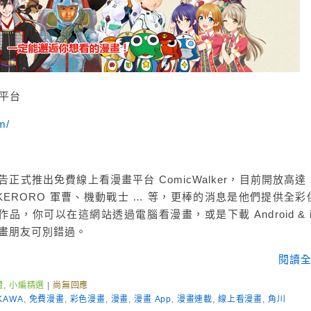
畫平台
m/
告正式推出免費線上看漫畫平台 ComicWalker，目前開放高達 
ERORO 軍曹、機動戰士 … 等，更棒的消息是他們提供全彩
，你可以在這網站透過電腦看漫畫，或是下載 Android & i
漫畫朋友可別錯過。
閱讀全
體
,
小編精選
|
尚無回應
KAWA
,
免費漫畫
,
彩色漫畫
,
漫畫
,
漫畫 App
,
漫畫連載
,
線上看漫畫
,
角川