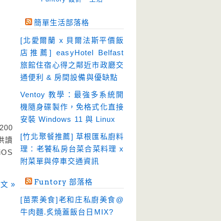
免空工具
(10)
簡單生活部落格
即時通訊
(23)
[北愛爾蘭 x 貝爾法斯平價飯
壓縮軟體
(9)
店推薦] easyHotel Belfast
安全防護
(55)
旅館住宿心得之鄰近市政廳交
通便利 & 房間設備與優缺點
影音播放
(51)
Ventoy 教學：最強多系統開
影音轉檔
(81)
機隨身碟製作，免格式化直接
教育學習
(23)
安裝 Windows 11 與 Linux
文書工具
200
(91)
[竹北聚餐推薦] 草根匯私廚料
供讀
模擬軟體
(18)
理：老饕私房台菜合菜料理 x
OS
檔案管理
(30)
附菜單與停車交通資訊
畫面擷取
(36)
Funtory 部落格
文 »
看圖程式
(17)
[苗栗美食]老和庄私廚美食@
破解軟體
(18)
牛肉麵.炙燒蓋飯台日MIX?