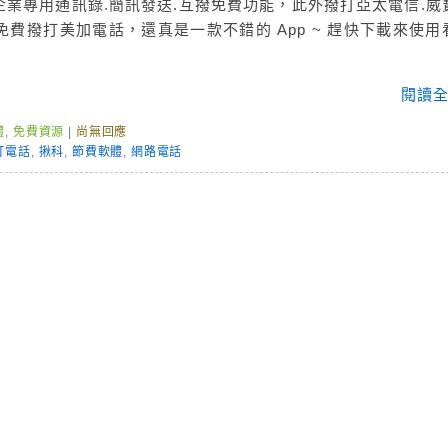
業專用通訊錄.簡訊發送.互撥免費功能，此外撥打亞太電信.威
費撥打美加電話，還真是一款不錯的 App ~ 趕快下載來使用
閱讀全
體
,
免費資源
|
尚無回應
打電話
,
揪科
,
節費軟體
,
網路電話