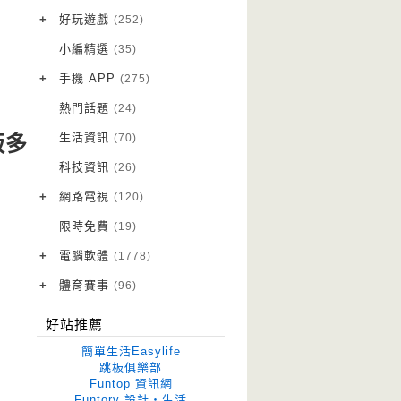
VPN 翻牆
(10)
+
好玩遊戲
(252)
免費資源
Android 遊戲
(20)
(111)
小編精選
(35)
字體下載
iOS 遊戲
(14)
(111)
+
手機 APP
(275)
網站推薦
網頁遊戲
Android 軟體
(42)
(6)
(114)
熱門話題
(24)
電腦遊戲
iOS 軟體
(18)
(88)
生活資訊
(70)
版多
Root 相關
(7)
科技資訊
(26)
越獄JB
(5)
+
網路電視
(120)
電視影集
(3)
限時免費
(19)
電視節目
(98)
+
電腦軟體
(1778)
作業系統
(15)
+
體育賽事
(96)
修圖軟體
世足專區
(68)
(41)
好站推薦
優化軟體
(38)
簡單生活Easylife
光碟工具
(33)
跳板俱樂部
Funtop 資訊網
免安裝
(641)
Funtory 設計‧生活