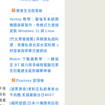
免空工具
(10)
簡單生活部落格
即時通訊
(23)
Ventoy 教學：最強多系統開
壓縮軟體
(9)
機隨身碟製作，免格式化直接
安全防護
(55)
安裝 Windows 11 與 Linux
影音播放
(51)
[竹北聚餐推薦] 草根匯私廚料
理：老饕私房台菜合菜料理 x
影音轉檔
(81)
附菜單與停車交通資訊
教育學習
(23)
Motrix 下載器教學：一鍵搞
文書工具
(91)
定 BT 磁力與多線程電腦玩家
模擬軟體
(18)
告別龜速全能抓檔案神器
檔案管理
(30)
Funtory 部落格
畫面擷取
(36)
下來
[苗栗美食]老和庄私廚美食@
看圖程式
(17)
具有
牛肉麵.炙燒蓋飯台日MIX?
破解軟體
(18)
建置
[福岡旅遊]日本川端通商店街