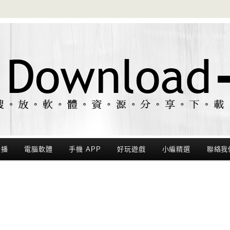
聯播
電腦軟體
手機 APP
好玩遊戲
小編精選
聯絡我