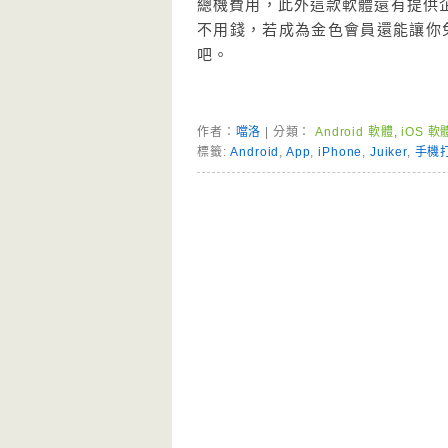
總機費用，此外這款軟體還有提供企
不用錢，若成為金色會員還能讓你免
吧。
作者：
噹洛
| 分類：
Android 軟體
,
iOS 軟
標籤:
Android
,
App
,
iPhone
,
Juiker
,
手機
Page Menu