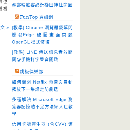
寶也
硬碟工具
(64)
@郵輪旅客必逛櫛田神社商圈
看看
程式開發
(20)
FunTop 資訊網
系統工具
(242)
文 »
[教學] Chrome 瀏覽器螢幕閃
網路軟體
(188)
爍@Edge 破圖畫面問題
翻譯軟體
(3)
OpenGL 模式修復
輸入法
(4)
[教學] LINE 傳送訊息音效關
閉@手機打字聲音開啟
跳板俱樂部
如何關閉 Netflix 預告與自動
播放下一集設定防劇透
多種解決 Microsoft Edge 瀏
覽器記憶體不足方法懶人包教
學
信用卡號產生器 (含CVV) 懶