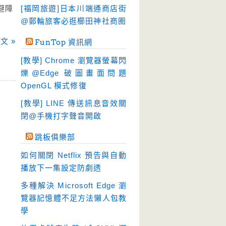
硬碟工具
(64)
避障
[福岡旅遊]日本川端通商店街
程式開發
@郵輪旅客必逛櫛田神社商圈
(20)
系統工具
(242)
文 »
FunTop 資訊網
網路軟體
(188)
[教學] Chrome 瀏覽器螢幕閃
翻譯軟體
(3)
爍@Edge 破圖畫面問題
OpenGL 模式修復
輸入法
(4)
[教學] LINE 傳送訊息音效關
閉@手機打字聲音開啟
跳板俱樂部
如何關閉 Netflix 預告與自動
播放下一集設定防劇透
多種解決 Microsoft Edge 瀏
覽器記憶體不足方法懶人包教
學