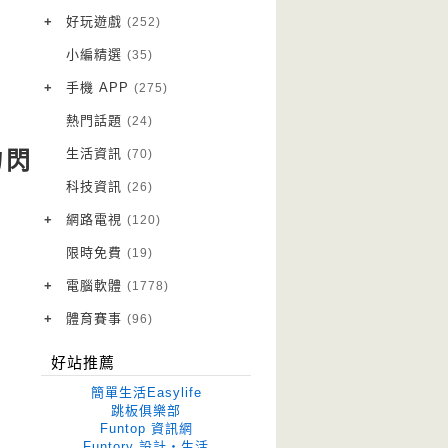
VPN 翻牆
(10)
+
好玩遊戲
(252)
免費資源
Android 遊戲
(20)
(111)
小編精選
(35)
字體下載
iOS 遊戲
(14)
(111)
+
手機 APP
(275)
網站推薦
網頁遊戲
Android 軟體
(42)
(6)
(114)
熱門話題
(24)
電腦遊戲
iOS 軟體
(18)
(88)
生活資訊
(70)
物閃
Root 相關
(7)
科技資訊
(26)
越獄JB
(5)
+
網路電視
(120)
電視影集
(3)
限時免費
(19)
電視節目
(98)
+
電腦軟體
(1778)
作業系統
(15)
+
體育賽事
(96)
修圖軟體
世足專區
(68)
(41)
好站推薦
優化軟體
(38)
簡單生活Easylife
光碟工具
(33)
跳板俱樂部
Funtop 資訊網
免安裝
(641)
Funtory 設計‧生活