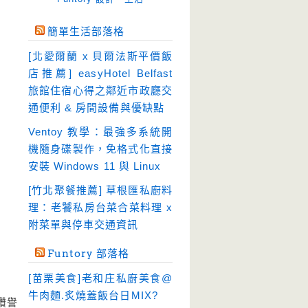
免空工具
(10)
簡單生活部落格
即時通訊
(23)
[北愛爾蘭 x 貝爾法斯平價飯
壓縮軟體
(9)
店推薦] easyHotel Belfast
安全防護
(55)
旅館住宿心得之鄰近市政廳交
通便利 & 房間設備與優缺點
影音播放
(51)
Ventoy 教學：最強多系統開
影音轉檔
(81)
機隨身碟製作，免格式化直接
教育學習
(23)
安裝 Windows 11 與 Linux
文書工具
(91)
[竹北聚餐推薦] 草根匯私廚料
模擬軟體
(18)
理：老饕私房台菜合菜料理 x
檔案管理
(30)
附菜單與停車交通資訊
畫面擷取
(36)
Funtory 部落格
看圖程式
(17)
[苗栗美食]老和庄私廚美食@
破解軟體
(18)
牛肉麵.炙燒蓋飯台日MIX?
讚譽