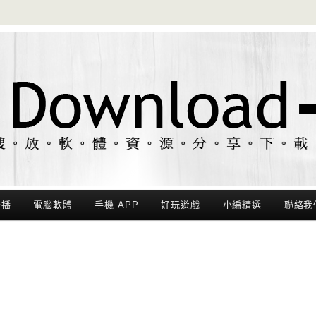
聯播
電腦軟體
手機 APP
好玩遊戲
小編精選
聯絡我