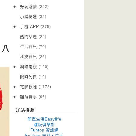
VPN 翻牆
(10)
+
好玩遊戲
(252)
免費資源
Android 遊戲
(20)
(111)
小編精選
(35)
字體下載
iOS 遊戲
(14)
(111)
+
手機 APP
(275)
網站推薦
網頁遊戲
Android 軟體
(42)
(6)
(114)
熱門話題
(24)
電腦遊戲
iOS 軟體
(18)
(88)
生活資訊
(70)
、八
Root 相關
(7)
科技資訊
(26)
越獄JB
(5)
+
網路電視
(120)
電視影集
(3)
限時免費
(19)
電視節目
(98)
+
電腦軟體
(1778)
作業系統
(15)
+
體育賽事
(96)
修圖軟體
世足專區
(68)
(41)
好站推薦
優化軟體
(38)
簡單生活Easylife
光碟工具
(33)
跳板俱樂部
Funtop 資訊網
免安裝
(641)
Funtory 設計‧生活