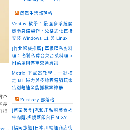
免空工具
(10)
簡單生活部落格
即時通訊
(23)
Ventoy 教學：最強多系統開
壓縮軟體
(9)
機隨身碟製作，免格式化直接
安全防護
(55)
安裝 Windows 11 與 Linux
影音播放
(51)
[竹北聚餐推薦] 草根匯私廚料
理：老饕私房台菜合菜料理 x
影音轉檔
(81)
附菜單與停車交通資訊
教育學習
(23)
Motrix 下載器教學：一鍵搞
文書工具
(91)
定 BT 磁力與多線程電腦玩家
模擬軟體
(18)
告別龜速全能抓檔案神器
檔案管理
(30)
??
Funtory 部落格
畫面擷取
字命
(36)
[苗栗美食]老和庄私廚美食@
好把
看圖程式
(17)
牛肉麵.炙燒蓋飯台日MIX?
破解軟體
(18)
[福岡旅遊]日本川端通商店街
文 »