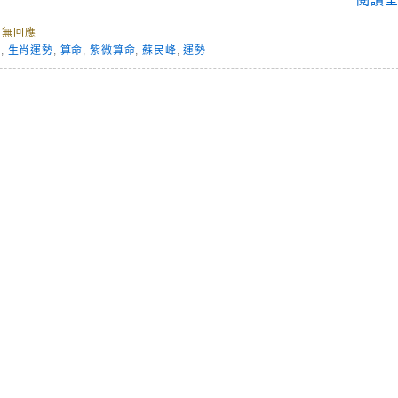
尚無回應
活
,
生肖運勢
,
算命
,
紫微算命
,
蘇民峰
,
運勢