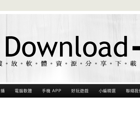
聯播
電腦軟體
手機 APP
好玩遊戲
小編精選
聯絡我