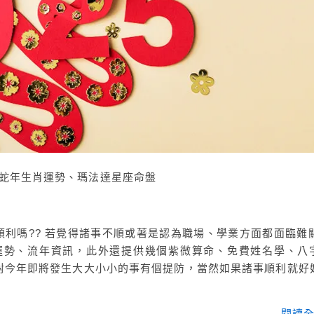
4 年蛇年生肖運勢、瑪法達星座命盤
還順利嗎?? 若覺得諸事不順或著是認為職場、學業方面都面臨難關
生肖運勢、流年資訊，此外還提供幾個紫微算命、免費姓名學、八
對今年即將發生大大小小的事有個提防，當然如果諸事順利就好
閱讀全