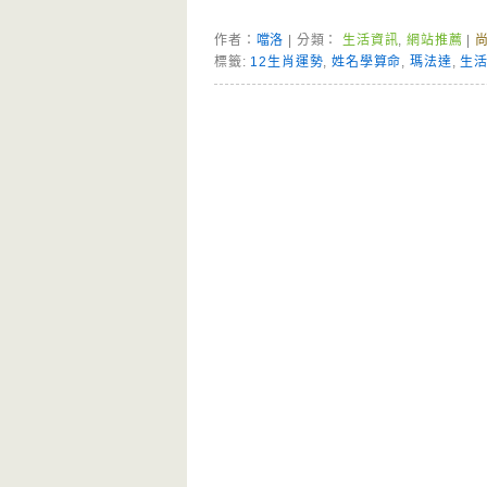
作者：
噹洛
| 分類：
生活資訊
,
網站推薦
|
標籤:
12生肖運勢
,
姓名學算命
,
瑪法達
,
生
Page Menu