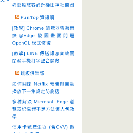
硬碟工具
(64)
@郵輪旅客必逛櫛田神社商圈
程式開發
(20)
FunTop 資訊網
系統工具
(242)
[教學] Chrome 瀏覽器螢幕閃
網路軟體
(188)
爍@Edge 破圖畫面問題
翻譯軟體
(3)
OpenGL 模式修復
輸入法
(4)
[教學] LINE 傳送訊息音效關
閉@手機打字聲音開啟
跳板俱樂部
如何關閉 Netflix 預告與自動
播放下一集設定防劇透
多種解決 Microsoft Edge 瀏
覽器記憶體不足方法懶人包教
學
信用卡號產生器 (含CVV) 懶