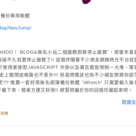
相簿備份專用軟體
blog/NeoJump/
AHOO！ BLOG&無名小站二個服務即將停止服務"，想當年喜
過不久就要停止服務了!! 這個伴隨著不少朋友網路時光平台就
使用者使用JAVASCRIPT 外掛以及廣告擺放限制一大堆，導
會走上關閉這條路也不意外!!! 但我想應該也有不少網友想將你部
 推薦一套好用無名相簿備份軟體 "iWretch" 只需要輸入無
載下來，簡單方便又好用!! 趕緊把屬於你的回憶珍藏起來吧。
閱讀全
無回應
份