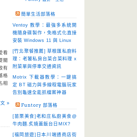
免空工具
(10)
簡單生活部落格
即時通訊
(23)
Ventoy 教學：最強多系統開
壓縮軟體
(9)
機隨身碟製作，免格式化直接
安全防護
(55)
安裝 Windows 11 與 Linux
影音播放
(51)
[竹北聚餐推薦] 草根匯私廚料
愛看
理：老饕私房台菜合菜料理 x
影音轉檔
(81)
要關
附菜單與停車交通資訊
致有
教育學習
(23)
落格
Motrix 下載器教學：一鍵搞
文書工具
(91)
名相
定 BT 磁力與多線程電腦玩家
模擬軟體
(18)
告別龜速全能抓檔案神器
檔案管理
(30)
文 »
Funtory 部落格
畫面擷取
(36)
[苗栗美食]老和庄私廚美食@
看圖程式
(17)
牛肉麵.炙燒蓋飯台日MIX?
破解軟體
(18)
[福岡旅遊]日本川端通商店街