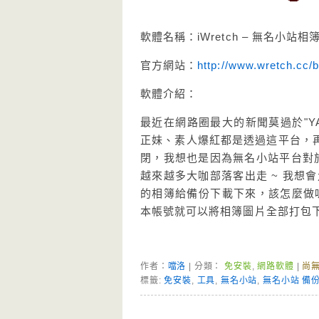
軟體名稱：iWretch – 無名小站
官方網站：
http://www.wretch.cc/
軟體介紹：
最近在網路圈最大的新聞莫過於"Y
正妹、素人爆紅都是透過這平台，再
閉，我想也是因為無名小站平台對於
越來越多大咖部落客出走 ~ 我想
的相簿給備份下載下來，該怎麼做呢??
本帳號就可以將相簿圖片全部打包下
作者：
噹洛
| 分類：
免安裝
,
網路軟體
|
尚
標籤:
免安裝
,
工具
,
無名小站
,
無名小站 備
Page Menu