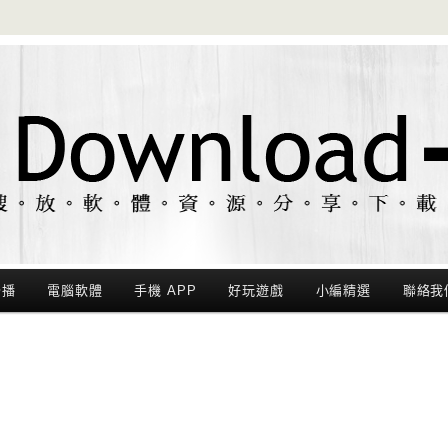
聯播
電腦軟體
手機 APP
好玩遊戲
小編精選
聯絡我