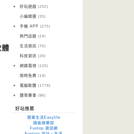
VPN 翻牆
(10)
+
好玩遊戲
(252)
免費資源
Android 遊戲
(20)
(111)
小編精選
(35)
字體下載
iOS 遊戲
(14)
(111)
+
手機 APP
(275)
網站推薦
網頁遊戲
Android 軟體
(42)
(6)
(114)
熱門話題
(24)
電腦遊戲
iOS 軟體
(18)
(88)
生活資訊
(70)
軟體
Root 相關
(7)
科技資訊
(26)
越獄JB
(5)
+
網路電視
(120)
電視影集
(3)
限時免費
(19)
電視節目
(98)
+
電腦軟體
(1778)
作業系統
(15)
+
體育賽事
(96)
修圖軟體
世足專區
(68)
(41)
好站推薦
優化軟體
(38)
簡單生活Easylife
光碟工具
(33)
跳板俱樂部
Funtop 資訊網
免安裝
(641)
Funtory 設計‧生活