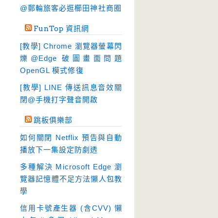
硬碟工具
(64)
@郵輪旅客必逛櫛田神社商圈
程式開發
(20)
FunTop 資訊網
系統工具
(242)
[教學] Chrome 瀏覽器螢幕閃
網路軟體
(188)
爍@Edge 破圖畫面問題
翻譯軟體
(3)
OpenGL 模式修復
輸入法
(4)
[教學] LINE 傳送訊息音效關
閉@手機打字聲音開啟
跳板俱樂部
如何關閉 Netflix 預告與自動
播放下一集設定防劇透
多種解決 Microsoft Edge 瀏
覽器記憶體不足方法懶人包教
學
信用卡號產生器 (含CVV) 懶