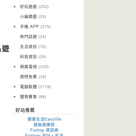
VPN 翻牆
(10)
+
好玩遊戲
(252)
免費資源
Android 遊戲
(20)
(111)
小編精選
(35)
字體下載
iOS 遊戲
(14)
(111)
+
手機 APP
(275)
網站推薦
網頁遊戲
Android 軟體
(42)
(6)
(114)
熱門話題
(24)
電腦遊戲
iOS 軟體
(18)
(88)
生活資訊
(70)
品遊
Root 相關
(7)
科技資訊
(26)
越獄JB
(5)
+
網路電視
(120)
電視影集
(3)
限時免費
(19)
電視節目
(98)
+
電腦軟體
(1778)
作業系統
(15)
+
體育賽事
(96)
修圖軟體
世足專區
(68)
(41)
好站推薦
優化軟體
(38)
簡單生活Easylife
光碟工具
(33)
跳板俱樂部
Funtop 資訊網
免安裝
(641)
Funtory 設計‧生活