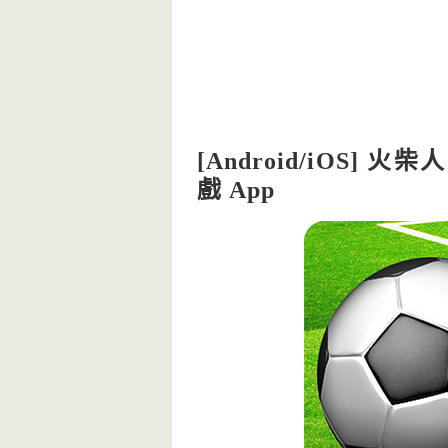
[Android/iOS] 火
戲 App