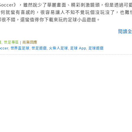
n Soccer》，雖然說少了華麗畫面、精彩刺激鏡頭，但是透過可愛
為何就蠻有喜感的，很容易讓人不知不覺玩個沒玩沒了，也難
率、評比都很不錯，還蠻值得你下載來玩的足球小品遊戲。
閱讀全
戲
,
世足專區
|
尚無回應
occer
,
世界盃足球
,
世足遊戲
,
火柴人足球
,
足球 App
,
足球遊戲