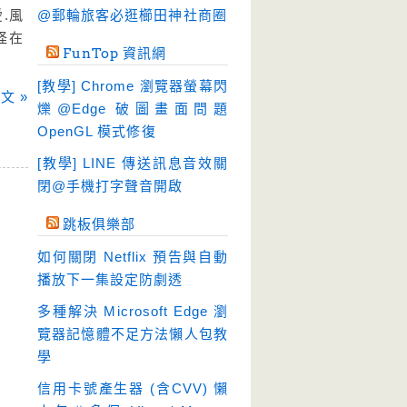
硬碟工具
(64)
.風
@郵輪旅客必逛櫛田神社商圈
程式開發
怪在
(20)
FunTop 資訊網
系統工具
(242)
[教學] Chrome 瀏覽器螢幕閃
文 »
網路軟體
(188)
爍@Edge 破圖畫面問題
翻譯軟體
(3)
OpenGL 模式修復
輸入法
(4)
[教學] LINE 傳送訊息音效關
閉@手機打字聲音開啟
跳板俱樂部
如何關閉 Netflix 預告與自動
播放下一集設定防劇透
多種解決 Microsoft Edge 瀏
覽器記憶體不足方法懶人包教
學
信用卡號產生器 (含CVV) 懶