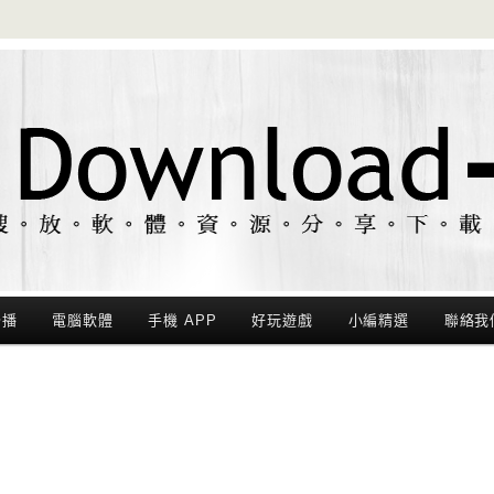
聯播
電腦軟體
手機 APP
好玩遊戲
小編精選
聯絡我