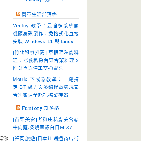
免空工具
(10)
簡單生活部落格
即時通訊
(23)
Ventoy 教學：最強多系統開
壓縮軟體
(9)
機隨身碟製作，免格式化直接
安全防護
(55)
安裝 Windows 11 與 Linux
影音播放
(51)
[竹北聚餐推薦] 草根匯私廚料
理：老饕私房台菜合菜料理 x
影音轉檔
(81)
附菜單與停車交通資訊
教育學習
(23)
Motrix 下載器教學：一鍵搞
文書工具
(91)
定 BT 磁力與多線程電腦玩家
模擬軟體
(18)
告別龜速全能抓檔案神器
檔案管理
(30)
Funtory 部落格
畫面擷取
(36)
[苗栗美食]老和庄私廚美食@
看圖程式
(17)
牛肉麵.炙燒蓋飯台日MIX?
破解軟體
(18)
薦你
[福岡旅遊]日本川端通商店街