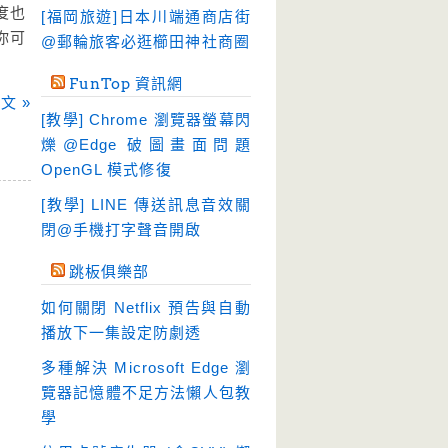
硬碟工具
(64)
度也
[福岡旅遊]日本川端通商店街
你可
程式開發
@郵輪旅客必逛櫛田神社商圈
(20)
系統工具
(242)
FunTop 資訊網
文 »
網路軟體
(188)
[教學] Chrome 瀏覽器螢幕閃
翻譯軟體
(3)
爍@Edge 破圖畫面問題
OpenGL 模式修復
輸入法
(4)
[教學] LINE 傳送訊息音效關
閉@手機打字聲音開啟
跳板俱樂部
如何關閉 Netflix 預告與自動
播放下一集設定防劇透
多種解決 Microsoft Edge 瀏
覽器記憶體不足方法懶人包教
學