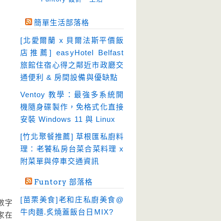
免空工具
(10)
簡單生活部落格
即時通訊
(23)
[北愛爾蘭 x 貝爾法斯平價飯
壓縮軟體
(9)
店推薦] easyHotel Belfast
安全防護
(55)
旅館住宿心得之鄰近市政廳交
通便利 & 房間設備與優缺點
影音播放
(51)
Ventoy 教學：最強多系統開
影音轉檔
(81)
機隨身碟製作，免格式化直接
教育學習
(23)
安裝 Windows 11 與 Linux
文書工具
(91)
[竹北聚餐推薦] 草根匯私廚料
模擬軟體
(18)
理：老饕私房台菜合菜料理 x
檔案管理
(30)
附菜單與停車交通資訊
畫面擷取
(36)
Funtory 部落格
看圖程式
(17)
[苗栗美食]老和庄私廚美食@
數字
破解軟體
(18)
牛肉麵.炙燒蓋飯台日MIX?
家在