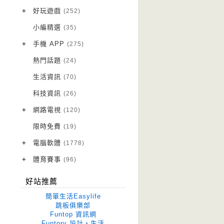
VPN 翻牆
(10)
+
好玩遊戲
(252)
免費資源
Android 遊戲
(20)
(111)
小編精選
(35)
字體下載
iOS 遊戲
(14)
(111)
+
手機 APP
(275)
網站推薦
網頁遊戲
Android 軟體
(42)
(6)
(114)
熱門話題
(24)
電腦遊戲
iOS 軟體
(18)
(88)
生活資訊
(70)
Root 相關
(7)
科技資訊
(26)
越獄JB
(5)
+
網路電視
(120)
電視影集
(3)
限時免費
(19)
電視節目
(98)
+
電腦軟體
(1778)
作業系統
(15)
+
體育賽事
(96)
修圖軟體
世足專區
(68)
(41)
好站推薦
優化軟體
(38)
簡單生活Easylife
光碟工具
(33)
跳板俱樂部
Funtop 資訊網
免安裝
(641)
Funtory 設計‧生活