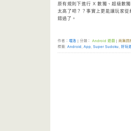
原有規則下進行 X 數獨、超級
太高了吧？？事實上更能讓玩家從線
錯過了。
作者：
噹洛
| 分類：
Android 遊戲
|
尚無回
標籤:
Android
,
App
,
Super Sudoku
,
好玩
Page Menu