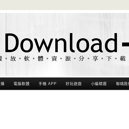
聯播
電腦軟體
手機 APP
好玩遊戲
小編精選
聯絡我