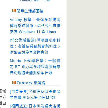
免空工具
(10)
簡單生活部落格
即時通訊
(23)
Ventoy 教學：最強多系統開
壓縮軟體
(9)
機隨身碟製作，免格式化直接
安全防護
(55)
安裝 Windows 11 與 Linux
影音播放
(51)
[竹北聚餐推薦] 草根匯私廚料
理：老饕私房台菜合菜料理 x
影音轉檔
(81)
附菜單與停車交通資訊
教育學習
(23)
Motrix 下載器教學：一鍵搞
文書工具
(91)
定 BT 磁力與多線程電腦玩家
模擬軟體
(18)
告別龜速全能抓檔案神器
檔案管理
(30)
Funtory 部落格
畫面擷取
(36)
領域
[苗栗美食]老和庄私廚美食@
看圖程式
(17)
消除方
牛肉麵.炙燒蓋飯台日MIX?
破解軟體
(18)
藉由
[福岡旅遊]日本川端通商店街