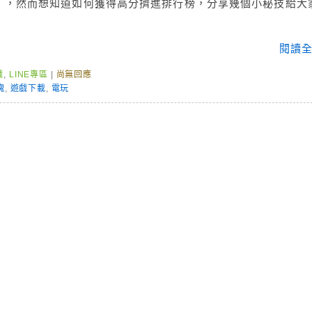
」，然而想知道如何獲得高分擠進排行榜，分享幾個小秘技給大
閱讀全
戲
,
LINE專區
|
尚無回應
塊
,
遊戲下載
,
電玩