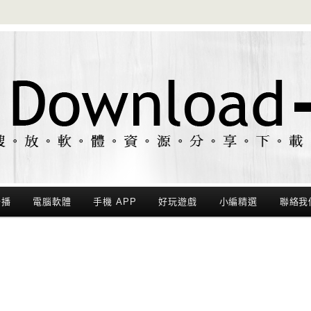
聯播
電腦軟體
手機 APP
好玩遊戲
小編精選
聯絡我