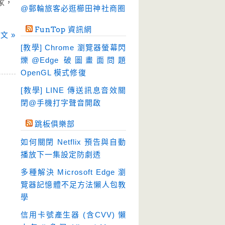
家，
硬碟工具
(64)
@郵輪旅客必逛櫛田神社商圈
程式開發
(20)
FunTop 資訊網
文 »
系統工具
(242)
[教學] Chrome 瀏覽器螢幕閃
網路軟體
(188)
爍@Edge 破圖畫面問題
翻譯軟體
(3)
OpenGL 模式修復
輸入法
(4)
[教學] LINE 傳送訊息音效關
閉@手機打字聲音開啟
跳板俱樂部
如何關閉 Netflix 預告與自動
播放下一集設定防劇透
多種解決 Microsoft Edge 瀏
覽器記憶體不足方法懶人包教
學
信用卡號產生器 (含CVV) 懶