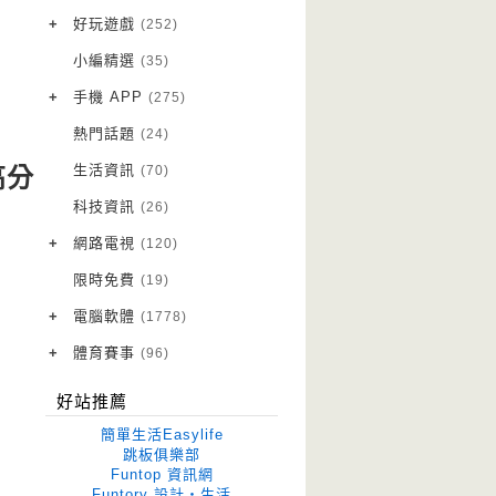
VPN 翻牆
(10)
+
好玩遊戲
(252)
免費資源
Android 遊戲
(20)
(111)
小編精選
(35)
字體下載
iOS 遊戲
(14)
(111)
+
手機 APP
(275)
網站推薦
網頁遊戲
Android 軟體
(42)
(6)
(114)
熱門話題
(24)
電腦遊戲
iOS 軟體
(18)
(88)
生活資訊
(70)
高分
Root 相關
(7)
科技資訊
(26)
越獄JB
(5)
+
網路電視
(120)
電視影集
(3)
限時免費
(19)
電視節目
(98)
+
電腦軟體
(1778)
作業系統
(15)
+
體育賽事
(96)
修圖軟體
世足專區
(68)
(41)
好站推薦
優化軟體
(38)
簡單生活Easylife
光碟工具
(33)
跳板俱樂部
Funtop 資訊網
免安裝
(641)
Funtory 設計‧生活