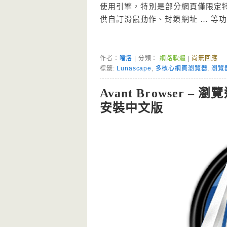
使用引擎，特別是部分網頁僅限定特
供自訂滑鼠動作、封鎖網址 … 等
作者：
噹洛
| 分類：
網路軟體
|
尚無回應
標籤:
Lunascape
,
多核心網頁瀏覽器
,
瀏覽
Avant Browser
安裝中文版