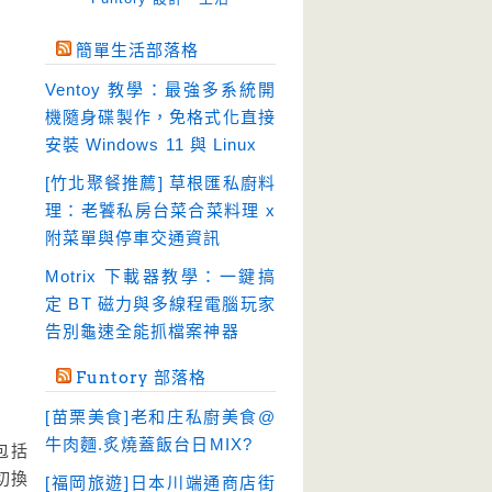
免空工具
(10)
簡單生活部落格
即時通訊
(23)
Ventoy 教學：最強多系統開
壓縮軟體
(9)
機隨身碟製作，免格式化直接
安全防護
(55)
安裝 Windows 11 與 Linux
影音播放
(51)
[竹北聚餐推薦] 草根匯私廚料
理：老饕私房台菜合菜料理 x
影音轉檔
(81)
附菜單與停車交通資訊
教育學習
(23)
Motrix 下載器教學：一鍵搞
文書工具
(91)
定 BT 磁力與多線程電腦玩家
模擬軟體
(18)
告別龜速全能抓檔案神器
檔案管理
(30)
Funtory 部落格
畫面擷取
(36)
[苗栗美食]老和庄私廚美食@
看圖程式
(17)
牛肉麵.炙燒蓋飯台日MIX?
包括
破解軟體
(18)
時切換
[福岡旅遊]日本川端通商店街