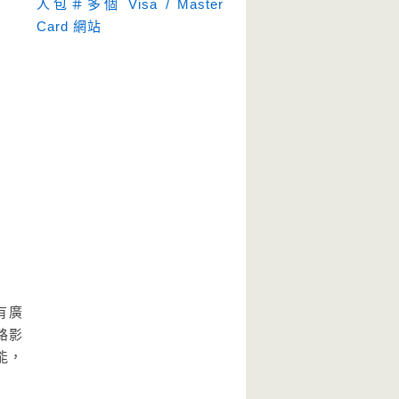
人包＃多個 Visa / Master
Card 網站
有廣
路影
能，