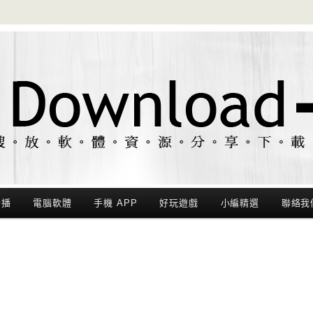
聯播
電腦軟體
手機 APP
好玩遊戲
小編精選
聯絡我