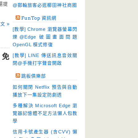
硬碟工具
(64)
還提
@郵輪旅客必逛櫛田神社商圈
程式開發
(20)
FunTop 資訊網
系統工具
(242)
文 »
[教學] Chrome 瀏覽器螢幕閃
網路軟體
(188)
爍@Edge 破圖畫面問題
翻譯軟體
(3)
OpenGL 模式修復
輸入法
(4)
 免
[教學] LINE 傳送訊息音效關
閉@手機打字聲音開啟
跳板俱樂部
如何關閉 Netflix 預告與自動
播放下一集設定防劇透
多種解決 Microsoft Edge 瀏
覽器記憶體不足方法懶人包教
學
信用卡號產生器 (含CVV) 懶