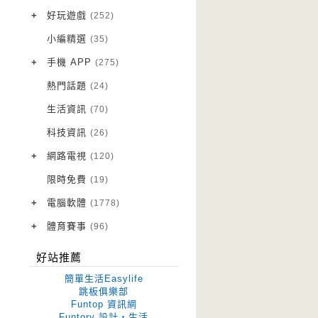
VPN 翻牆
(10)
+
好玩遊戲
(252)
免費資源
Android 遊戲
(20)
(111)
小編精選
(35)
字體下載
iOS 遊戲
(14)
(111)
+
手機 APP
(275)
網站推薦
網頁遊戲
Android 軟體
(42)
(6)
(114)
熱門話題
(24)
電腦遊戲
iOS 軟體
(18)
(88)
生活資訊
(70)
Root 相關
(7)
科技資訊
(26)
越獄JB
(5)
+
網路電視
(120)
電視影集
(3)
限時免費
(19)
電視節目
(98)
+
電腦軟體
(1778)
作業系統
(15)
+
體育賽事
(96)
修圖軟體
世足專區
(68)
(41)
好站推薦
優化軟體
(38)
簡單生活Easylife
光碟工具
(33)
跳板俱樂部
Funtop 資訊網
免安裝
(641)
Funtory 設計‧生活