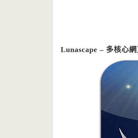
Lunascape – 多