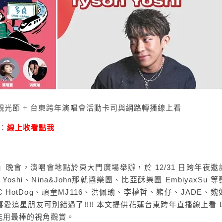
平洋觀光節 + 台東跨年演唱會活動卡司與網路轉播線上看
e：
線上收看點我
晚會，演唱會地點於東大門廣場舉辦，於 12/31 日跨年夜邀
Yoshi、Nina&John那就醬樂團、比亞酥樂團 EmbiyaxSu 
HotDog、頑童MJ116、洪佩瑜、李權哲、熊仔、JADE、魏
追星朋友可別錯過了!!!! 本文提供花蓮台東跨年直播線上看 Li
能用最棒的視角觀賞。