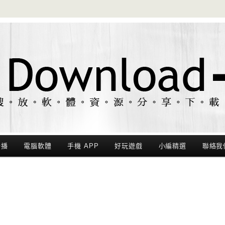
聯播
電腦軟體
手機 APP
好玩遊戲
小編精選
聯絡我