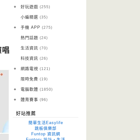
VPN 翻牆
(10)
+
好玩遊戲
(255)
免費資源
Android 遊戲
(20)
(111)
小編精選
(35)
字體下載
iOS 遊戲
(14)
(111)
+
手機 APP
(275)
網站推薦
網頁遊戲
Android 軟體
(42)
(6)
(114)
熱門話題
(24)
電腦遊戲
iOS 軟體
(21)
(88)
生活資訊
(70)
演唱
Root 相關
(7)
科技資訊
(26)
越獄JB
(5)
+
網路電視
(121)
電視影集
(3)
限時免費
(19)
電視節目
(98)
+
電腦軟體
(1850)
作業系統
(15)
+
體育賽事
(96)
修圖軟體
世足專區
(70)
(41)
好站推薦
優化軟體
(43)
簡單生活Easylife
光碟工具
(33)
跳板俱樂部
Funtop 資訊網
免安裝
(679)
Funtory 設計‧生活