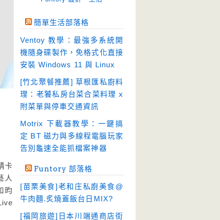
免空工具
(10)
簡單生活部落格
即時通訊
(28)
Ventoy 教學：最強多系統開
壓縮軟體
(9)
機隨身碟製作，免格式化直接
安全防護
(60)
安裝 Windows 11 與 Linux
影音播放
(52)
[竹北聚餐推薦] 草根匯私廚料
理：老饕私房台菜合菜料理 x
影音轉檔
(81)
附菜單與停車交通資訊
教育學習
(23)
Motrix 下載器教學：一鍵搞
文書工具
(92)
定 BT 磁力與多線程電腦玩家
模擬軟體
(18)
告別龜速全能抓檔案神器
檔案管理
(30)
請卡
Funtory 部落格
畫面擷取
(36)
等藝人
[苗栗美食]老和庄私廚美食@
如昀
看圖程式
(17)
牛肉麵.炙燒蓋飯台日MIX?
ve
破解軟體
(18)
[福岡旅遊]日本川端通商店街