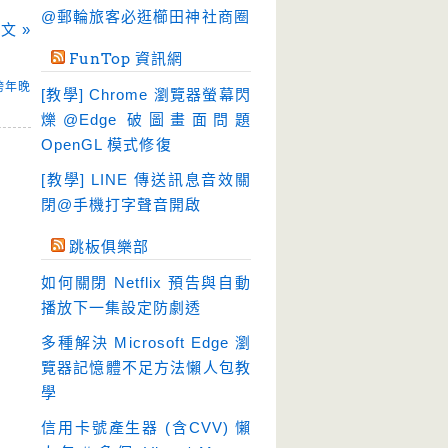
硬碟工具
(65)
@郵輪旅客必逛櫛田神社商圈
文 »
程式開發
(20)
FunTop 資訊網
系統工具
(245)
跨年晚
[教學] Chrome 瀏覽器螢幕閃
網路軟體
(198)
爍@Edge 破圖畫面問題
翻譯軟體
(4)
OpenGL 模式修復
輸入法
(4)
[教學] LINE 傳送訊息音效關
閉@手機打字聲音開啟
跳板俱樂部
如何關閉 Netflix 預告與自動
播放下一集設定防劇透
多種解決 Microsoft Edge 瀏
覽器記憶體不足方法懶人包教
學
信用卡號產生器 (含CVV) 懶