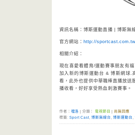
資訊名稱：博斯運動直播 | 博斯無線台
官方網站：
http://sportcast.com.t
相關介紹：
現在喜愛看體育/運動賽事朋友有福
加入新的博斯運動台 & 博斯網球
看，此外也提供中華職棒直播放送服
播收看，好好享受熱血刺激賽事。
作者：
噹洛
| 分類：
電視節目
|
尚無回應
標籤:
Sport Cast
,
博斯無線台
,
博斯運動台
,
Page Menu