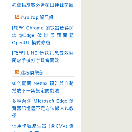
硬碟工具
(64)
@郵輪旅客必逛櫛田神社商圈
程式開發
(20)
FunTop 資訊網
系統工具
(242)
[教學] Chrome 瀏覽器螢幕閃
網路軟體
(188)
爍@Edge 破圖畫面問題
翻譯軟體
(3)
OpenGL 模式修復
輸入法
(4)
[教學] LINE 傳送訊息音效關
閉@手機打字聲音開啟
跳板俱樂部
如何關閉 Netflix 預告與自動
播放下一集設定防劇透
多種解決 Microsoft Edge 瀏
覽器記憶體不足方法懶人包教
學
信用卡號產生器 (含CVV) 懶