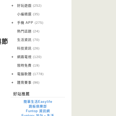
VPN 翻牆
(10)
+
好玩遊戲
(252)
免費資源
Android 遊戲
(20)
(111)
小編精選
(35)
字體下載
iOS 遊戲
(14)
(111)
+
手機 APP
(275)
網站推薦
網頁遊戲
Android 軟體
(42)
(6)
(114)
熱門話題
(24)
電腦遊戲
iOS 軟體
(18)
(88)
生活資訊
(70)
與節
Root 相關
(7)
科技資訊
(26)
越獄JB
(5)
+
網路電視
(120)
電視影集
(3)
限時免費
(19)
電視節目
(98)
+
電腦軟體
(1778)
作業系統
(15)
+
體育賽事
(96)
修圖軟體
世足專區
(68)
(41)
好站推薦
優化軟體
(38)
簡單生活Easylife
光碟工具
(33)
跳板俱樂部
Funtop 資訊網
免安裝
(641)
Funtory 設計‧生活