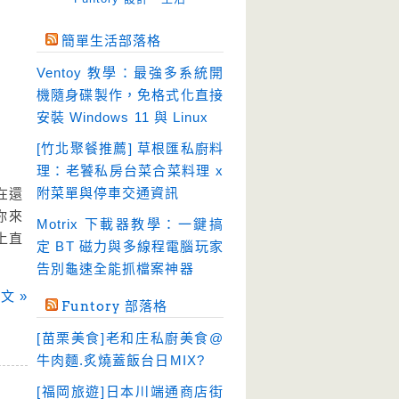
免空工具
(10)
簡單生活部落格
即時通訊
(23)
Ventoy 教學：最強多系統開
壓縮軟體
(9)
機隨身碟製作，免格式化直接
安全防護
(55)
安裝 Windows 11 與 Linux
影音播放
(51)
[竹北聚餐推薦] 草根匯私廚料
理：老饕私房台菜合菜料理 x
影音轉檔
(81)
附菜單與停車交通資訊
在還
教育學習
(23)
你來
Motrix 下載器教學：一鍵搞
文書工具
(91)
上直
定 BT 磁力與多線程電腦玩家
模擬軟體
(18)
告別龜速全能抓檔案神器
檔案管理
(30)
文 »
Funtory 部落格
畫面擷取
(36)
[苗栗美食]老和庄私廚美食@
看圖程式
(17)
牛肉麵.炙燒蓋飯台日MIX?
破解軟體
(18)
[福岡旅遊]日本川端通商店街