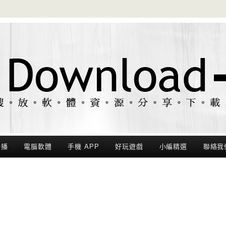
聯播
電腦軟體
手機 APP
好玩遊戲
小編精選
聯絡我