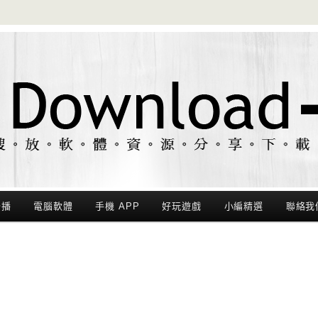
聯播
電腦軟體
手機 APP
好玩遊戲
小編精選
聯絡我