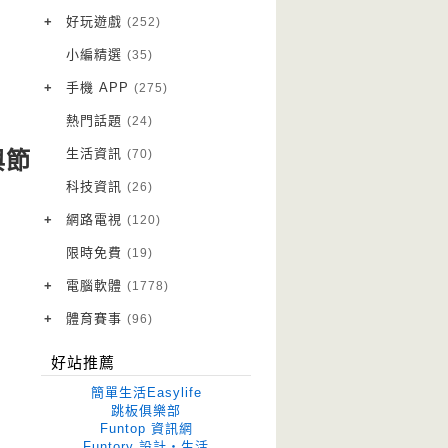
VPN 翻牆
(10)
+
好玩遊戲
(252)
免費資源
Android 遊戲
(20)
(111)
小編精選
(35)
字體下載
iOS 遊戲
(14)
(111)
+
手機 APP
(275)
網站推薦
網頁遊戲
Android 軟體
(42)
(6)
(114)
熱門話題
(24)
電腦遊戲
iOS 軟體
(18)
(88)
生活資訊
(70)
與節
Root 相關
(7)
科技資訊
(26)
越獄JB
(5)
+
網路電視
(120)
電視影集
(3)
限時免費
(19)
電視節目
(98)
+
電腦軟體
(1778)
作業系統
(15)
+
體育賽事
(96)
修圖軟體
世足專區
(68)
(41)
好站推薦
優化軟體
(38)
簡單生活Easylife
光碟工具
(33)
跳板俱樂部
Funtop 資訊網
免安裝
(641)
Funtory 設計‧生活