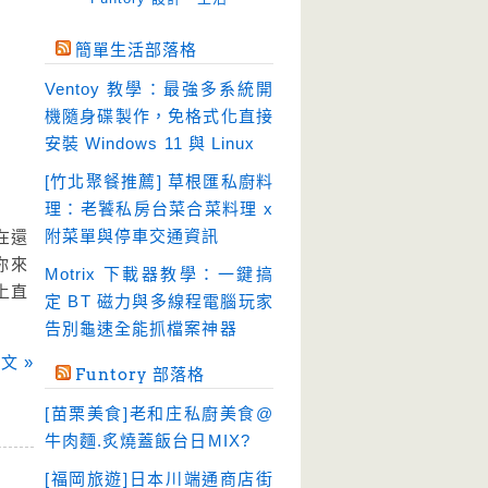
免空工具
(10)
簡單生活部落格
即時通訊
(23)
Ventoy 教學：最強多系統開
壓縮軟體
(9)
機隨身碟製作，免格式化直接
安全防護
(55)
安裝 Windows 11 與 Linux
影音播放
(51)
[竹北聚餐推薦] 草根匯私廚料
理：老饕私房台菜合菜料理 x
影音轉檔
(81)
附菜單與停車交通資訊
在還
教育學習
(23)
你來
Motrix 下載器教學：一鍵搞
文書工具
(91)
上直
定 BT 磁力與多線程電腦玩家
模擬軟體
(18)
告別龜速全能抓檔案神器
檔案管理
(30)
文 »
Funtory 部落格
畫面擷取
(36)
[苗栗美食]老和庄私廚美食@
看圖程式
(17)
牛肉麵.炙燒蓋飯台日MIX?
破解軟體
(18)
[福岡旅遊]日本川端通商店街