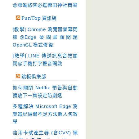
硬碟工具
(64)
@郵輪旅客必逛櫛田神社商圈
程式開發
(20)
FunTop 資訊網
系統工具
(242)
[教學] Chrome 瀏覽器螢幕閃
網路軟體
(188)
爍@Edge 破圖畫面問題
翻譯軟體
(3)
OpenGL 模式修復
輸入法
(4)
[教學] LINE 傳送訊息音效關
閉@手機打字聲音開啟
跳板俱樂部
如何關閉 Netflix 預告與自動
播放下一集設定防劇透
多種解決 Microsoft Edge 瀏
覽器記憶體不足方法懶人包教
學
信用卡號產生器 (含CVV) 懶