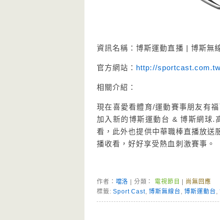
資訊名稱：博斯運動直播 | 博斯無線台
官方網站：
http://sportcast.com.t
相關介紹：
現在喜愛看體育/運動賽事朋友有福
加入新的博斯運動台 & 博斯網球
看，此外也提供中華職棒直播放送服
播收看，好好享受熱血刺激賽事。
作者：
噹洛
| 分類：
電視節目
|
尚無回應
標籤:
Sport Cast
,
博斯無線台
,
博斯運動台
,
Page Menu