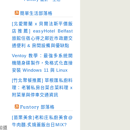
免空工具
(10)
簡單生活部落格
即時通訊
(23)
[北愛爾蘭 x 貝爾法斯平價飯
壓縮軟體
(9)
店推薦] easyHotel Belfast
安全防護
(55)
旅館住宿心得之鄰近市政廳交
通便利 & 房間設備與優缺點
影音播放
(51)
Ventoy 教學：最強多系統開
影音轉檔
(81)
機隨身碟製作，免格式化直接
教育學習
(23)
安裝 Windows 11 與 Linux
文書工具
(91)
[竹北聚餐推薦] 草根匯私廚料
模擬軟體
(18)
理：老饕私房台菜合菜料理 x
檔案管理
(30)
附菜單與停車交通資訊
畫面擷取
(36)
Funtory 部落格
看圖程式
(17)
[苗栗美食]老和庄私廚美食@
破解軟體
(18)
牛肉麵.炙燒蓋飯台日MIX?
知道