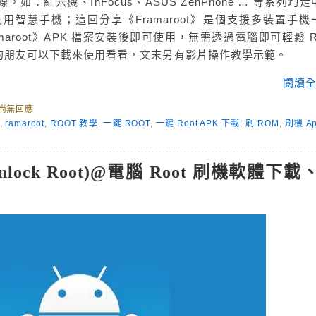
：紅米機、InFocus、ASUS ZenPhone … 等系列均走
智慧手機；這回分享《Framaroot》是個支援多裝置手機
amaroot》APK 檔案安裝後即可使用，無需透過電腦即可輕鬆 R
的朋友可以下載來使用看看，文末另有影片操作教學示範。
閱讀全
尚無回應
,
ramaroot
,
ROOT 教學
,
一鍵 ROOT
,
一鍵 Root APK 下載
,
刷 ROM
,
刷機 A
lock Root)@電腦 Root 刷機軟體下載