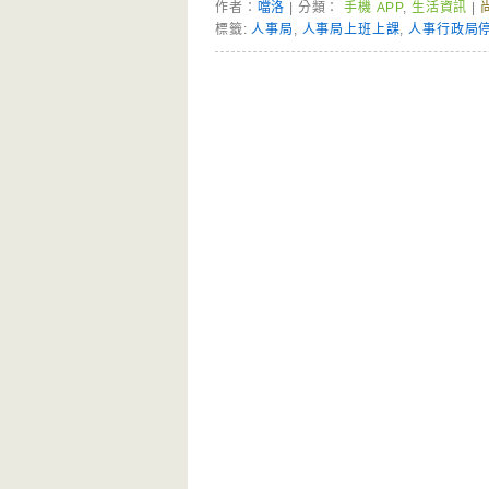
作者：
噹洛
| 分類：
手機 APP
,
生活資訊
|
標籤:
人事局
,
人事局上班上課
,
人事行政局
Page Menu