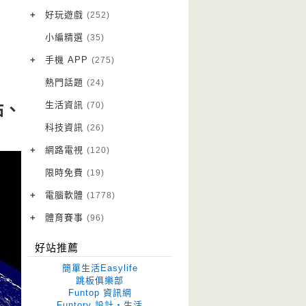
VPN 翻牆
(10)
+
好玩遊戲
(252)
免費資源
Android 遊戲
(20)
(111)
小編精選
(35)
字體下載
iOS 遊戲
(14)
(111)
+
手機 APP
(275)
網站推薦
網頁遊戲
Android 軟體
(42)
(6)
(114)
熱門話題
(24)
電腦遊戲
iOS 軟體
(18)
(88)
生活資訊
(70)
站、
Root 相關
(7)
科技資訊
(26)
越獄JB
(5)
+
網路電視
(120)
電視影集
(3)
限時免費
(19)
電視節目
(98)
+
電腦軟體
(1778)
作業系統
(15)
+
體育賽事
(96)
修圖軟體
世足專區
(68)
(41)
好站推薦
優化軟體
(38)
簡單生活Easylife
光碟工具
(33)
跳板俱樂部
Funtop 資訊網
免安裝
(641)
Funtory 設計‧生活