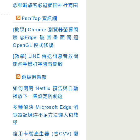
硬碟工具
(64)
@郵輪旅客必逛櫛田神社商圈
程式開發
(20)
FunTop 資訊網
系統工具
(242)
[教學] Chrome 瀏覽器螢幕閃
網路軟體
(188)
爍@Edge 破圖畫面問題
翻譯軟體
(3)
OpenGL 模式修復
輸入法
(4)
[教學] LINE 傳送訊息音效關
閉@手機打字聲音開啟
跳板俱樂部
如何關閉 Netflix 預告與自動
播放下一集設定防劇透
多種解決 Microsoft Edge 瀏
覽器記憶體不足方法懶人包教
學
信用卡號產生器 (含CVV) 懶