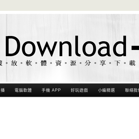
聯播
電腦軟體
手機 APP
好玩遊戲
小編精選
聯絡我