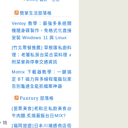
免空工具
(10)
簡單生活部落格
即時通訊
(23)
Ventoy 教學：最強多系統開
壓縮軟體
(9)
機隨身碟製作，免格式化直接
安全防護
(55)
安裝 Windows 11 與 Linux
影音播放
(51)
[竹北聚餐推薦] 草根匯私廚料
理：老饕私房台菜合菜料理 x
影音轉檔
(81)
附菜單與停車交通資訊
教育學習
(23)
Motrix 下載器教學：一鍵搞
文書工具
(91)
定 BT 磁力與多線程電腦玩家
模擬軟體
(18)
告別龜速全能抓檔案神器
檔案管理
(30)
Funtory 部落格
畫面擷取
(36)
[苗栗美食]老和庄私廚美食@
看圖程式
(17)
牛肉麵.炙燒蓋飯台日MIX?
破解軟體
(18)
，特
[福岡旅遊]日本川端通商店街