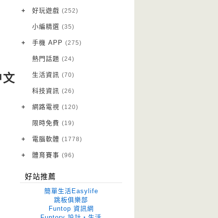
VPN 翻牆
(10)
+
好玩遊戲
(252)
免費資源
Android 遊戲
(20)
(111)
小編精選
(35)
字體下載
iOS 遊戲
(14)
(111)
+
手機 APP
(275)
網站推薦
網頁遊戲
Android 軟體
(42)
(6)
(114)
熱門話題
(24)
電腦遊戲
iOS 軟體
(18)
(88)
生活資訊
(70)
中文
Root 相關
(7)
科技資訊
(26)
越獄JB
(5)
+
網路電視
(120)
電視影集
(3)
限時免費
(19)
電視節目
(98)
+
電腦軟體
(1778)
作業系統
(15)
+
體育賽事
(96)
修圖軟體
世足專區
(68)
(41)
好站推薦
優化軟體
(38)
簡單生活Easylife
光碟工具
(33)
跳板俱樂部
Funtop 資訊網
免安裝
(641)
Funtory 設計‧生活