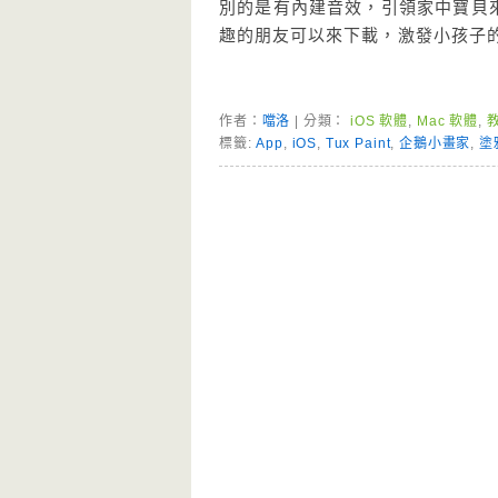
別的是有內建音效，引領家中寶貝
趣的朋友可以來下載，激發小孩子
作者：
噹洛
| 分類：
iOS 軟體
,
Mac 軟體
,
標籤:
App
,
iOS
,
Tux Paint
,
企鵝小畫家
,
塗
Page Menu