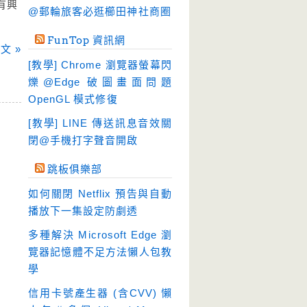
有興
硬碟工具
(64)
@郵輪旅客必逛櫛田神社商圈
程式開發
(20)
FunTop 資訊網
文 »
系統工具
(242)
[教學] Chrome 瀏覽器螢幕閃
網路軟體
(188)
爍@Edge 破圖畫面問題
翻譯軟體
(3)
OpenGL 模式修復
輸入法
(4)
[教學] LINE 傳送訊息音效關
閉@手機打字聲音開啟
跳板俱樂部
如何關閉 Netflix 預告與自動
播放下一集設定防劇透
多種解決 Microsoft Edge 瀏
覽器記憶體不足方法懶人包教
學
信用卡號產生器 (含CVV) 懶