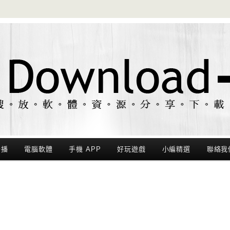
聯播
電腦軟體
手機 APP
好玩遊戲
小編精選
聯絡我