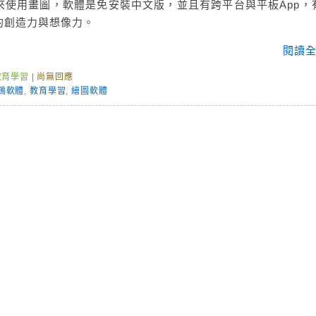
來使用畫圖，軟體是免安裝中文版，並且有跨平台與平板App，
的創造力與想像力。
閱讀全
教育學習
|
尚無回應
鴉軟體
,
教育學習
,
繪圖軟體