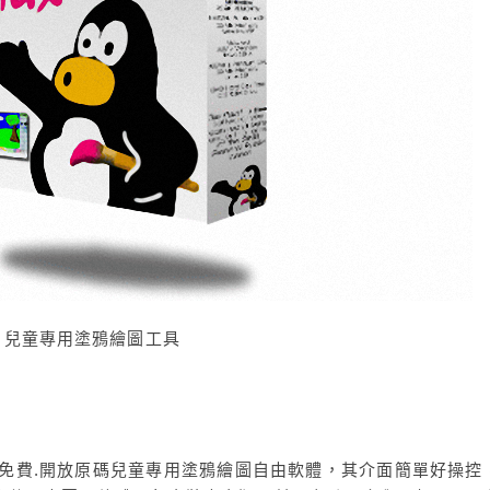
t – 兒童專用塗鴉繪圖工具
是一款免費.開放原碼兒童專用塗鴉繪圖自由軟體，其介面簡單好操控