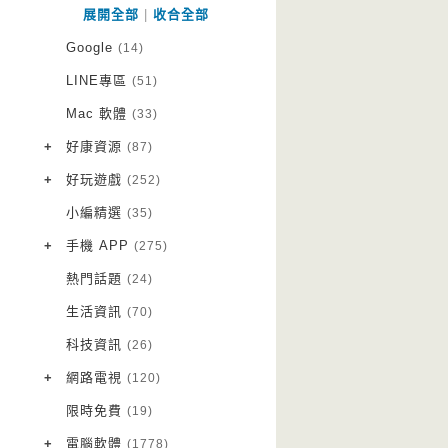
展開全部
|
收合全部
Google
(14)
LINE專區
(51)
Mac 軟體
(33)
+
好康資源
(87)
VPN 翻牆
(10)
+
好玩遊戲
(252)
免費資源
Android 遊戲
(20)
(111)
小編精選
(35)
字體下載
iOS 遊戲
(14)
(111)
+
手機 APP
(275)
網站推薦
網頁遊戲
Android 軟體
(42)
(6)
(114)
熱門話題
(24)
電腦遊戲
iOS 軟體
(18)
(88)
生活資訊
(70)
Root 相關
(7)
科技資訊
(26)
越獄JB
(5)
+
網路電視
(120)
電視影集
(3)
限時免費
(19)
電視節目
(98)
+
電腦軟體
(1778)