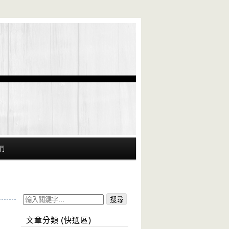
們
文章分類 (快選區)