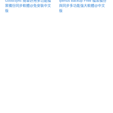
GoodSync 簡單好用多功能檔
Iperius Backup Free 檔案備份
案備份同步軟體@免安裝中文
與同步多功能強大軟體@中文
版
版