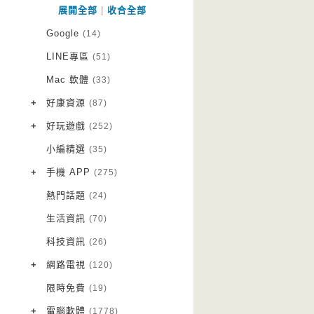
展開全部
|
收合全部
Google
(14)
LINE專區
(51)
Mac 軟體
(33)
+
好康資源
(87)
VPN 翻牆
(10)
+
好玩遊戲
(252)
免費資源
Android 遊戲
(20)
(111)
小編精選
(35)
字體下載
iOS 遊戲
(14)
(111)
+
手機 APP
(275)
網站推薦
網頁遊戲
Android 軟體
(42)
(6)
(114)
熱門話題
(24)
電腦遊戲
iOS 軟體
(18)
(88)
生活資訊
(70)
Root 相關
(7)
科技資訊
(26)
越獄JB
(5)
+
網路電視
(120)
電視影集
(3)
限時免費
(19)
電視節目
(98)
+
電腦軟體
(1778)