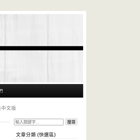
們
安裝中文版
文章分類 (快選區)