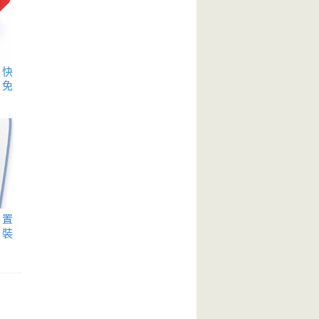
可快
@免
裝置
安裝