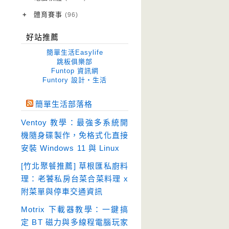
作業系統
(15)
+
體育賽事
(96)
修圖軟體
世足專區
(68)
(41)
好站推薦
優化軟體
(38)
簡單生活Easylife
光碟工具
(33)
跳板俱樂部
Funtop 資訊網
免安裝
(641)
Funtory 設計‧生活
免空工具
(10)
簡單生活部落格
即時通訊
(23)
Ventoy 教學：最強多系統開
壓縮軟體
(9)
機隨身碟製作，免格式化直接
安全防護
(55)
安裝 Windows 11 與 Linux
影音播放
(51)
[竹北聚餐推薦] 草根匯私廚料
理：老饕私房台菜合菜料理 x
影音轉檔
(81)
附菜單與停車交通資訊
教育學習
(23)
Motrix 下載器教學：一鍵搞
文書工具
(91)
定 BT 磁力與多線程電腦玩家
模擬軟體
(18)