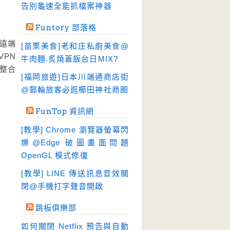
告別龜速全能抓檔案神器
檔案管理
(30)
Funtory 部落格
畫面擷取
(36)
理遠端
[苗栗美食]老和庄私廚美食@
看圖程式
(17)
PN
牛肉麵.炙燒蓋飯台日MIX?
破解軟體
(18)
的整合
[福岡旅遊]日本川端通商店街
硬碟工具
(64)
@郵輪旅客必逛櫛田神社商圈
程式開發
(20)
FunTop 資訊網
系統工具
(242)
[教學] Chrome 瀏覽器螢幕閃
網路軟體
(188)
爍@Edge 破圖畫面問題
翻譯軟體
(3)
OpenGL 模式修復
輸入法
(4)
[教學] LINE 傳送訊息音效關
閉@手機打字聲音開啟
跳板俱樂部
如何關閉 Netflix 預告與自動