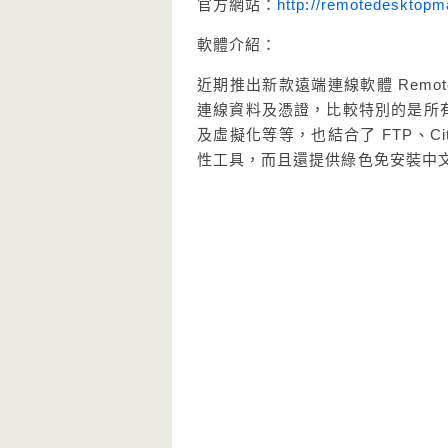
官方網站：
http://remotedesktop
軟體介紹：
近期推出新款遠端連線軟體 Remote
連線資料及憑證，比較特別的是所
及虛擬化等等，也結合了 FTP、Citr
性工具，而且還提供綠色免安裝中文