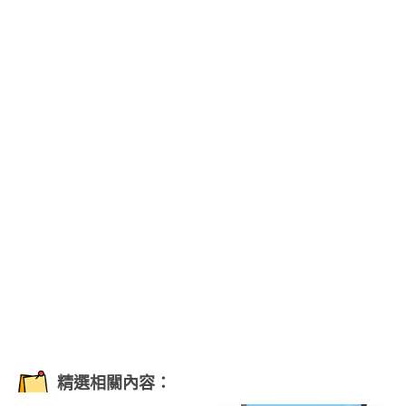
精選相關內容：