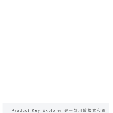
Product Key Explorer 是一款用於檢索和顯