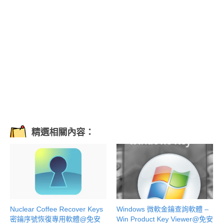
精選相關內容：
Nuclear Coffee Recover Keys
Windows 微軟金鑰查詢軟體 –
密鑰序號恢復專用軟體@免安
Win Product Key Viewer@免安